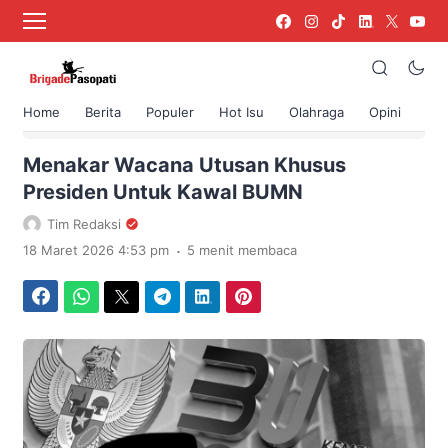
Home
Berita
Populer
Hot Isu
Olahraga
Opini
›
Beranda
Berita
Menakar Wacana Utusan Khusus
Presiden Untuk Kawal BUMN
Tim Redaksi
.
18 Maret 2026 4:53 pm
5 menit membaca
Facebook
WhatsApp
Twitter
Telegram
LinkedIn
Pinterest