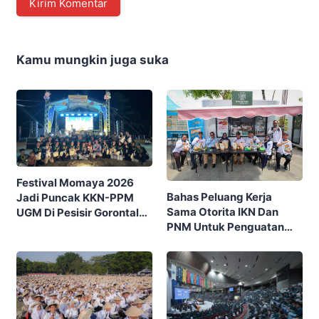
Kamu mungkin juga suka
Festival Momaya 2026
Bahas Peluang Kerja
Jadi Puncak KKN-PPM
Sama Otorita IKN Dan
UGM Di Pesisir Gorontalo,
PNM Untuk Penguatan
Ajak Masyarakat Rayakan
Ekonomi Masyarakat
Budaya Dan Potensi Desa
Nusantara