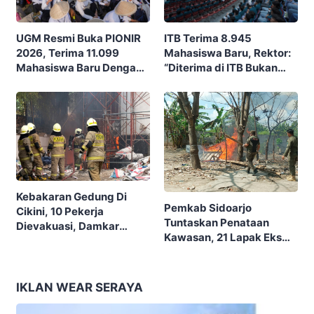
ITB Terima 8.945
UGM Resmi Buka PIONIR
Mahasiswa Baru, Rektor:
2026, Terima 11.099
“Diterima di ITB Bukan
Mahasiswa Baru Dengan
Garis Akhir, Ini Garis Awal”
Tema “Berdikari
Membangun Bangsa”
Kebakaran Gedung Di
Pemkab Sidoarjo
Cikini, 10 Pekerja
Tuntaskan Penataan
Dievakuasi, Damkar
Kawasan, 21 Lapak Eks
Kerahkan 22 Armada
Lokalisasi Krengseng
Dengan 110 Personel
Diratakan
IKLAN WEAR SERAYA