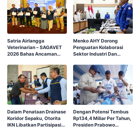
Menko AHY Dorong
Satria Airlangga
Penguatan Kolaborasi
Veterinarian – SAGAVET
Sektor Industri Dan
2026 Bahas Ancaman
Pembangunan
Newcastle Disease
Infrastruktur Saat Kunker
Terhadap Dunia
Di PT PAL Indonesia
Peternakan Indonesia
Dalam Penataan Drainase
Dengan Potensi Tembus
Koridor Sepaku, Otorita
Rp134,4 Miliar Per Tahun,
IKN Libatkan Partisipasi
Presiden Prabowo
Masyarakat
Lakukan Panen Raya
Udang Di BUBK Kebumen