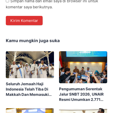
Simpan nama dan email saya di browser ini untuk
komentar saya berikutnya.
Kamu mungkin juga suka
Seluruh Jemaah Haji
Pengumuman Serentak
Indonesia Telah Tiba Di
Jalur SNBT 2026, UNAIR
Makkah Dan Memasuki
Resmi Umumkan 2.771
Fase Persiapan Akhir
Peserta Lolos Sebagai
Menuju Arafah
Calon Ksatria Airlangga