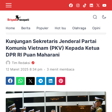
Home
Berita
Populer
Hot Isu
Olahraga
Opini
›
Beranda
Uncategorized
Kunjungan Sekretaris Jenderal Partai
Komunis Vietnam (PKV) Kepada Ketua
DPR RI Puan Maharani
Tim Redaksi
.
12 Maret 2025 8:34 pm
3 menit membaca
Facebook
WhatsApp
Twitter
Telegram
LinkedIn
Pinterest