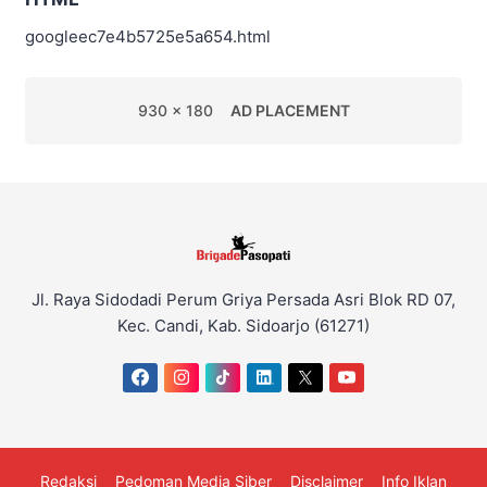
googleec7e4b5725e5a654.html
930 x 180
AD PLACEMENT
Jl. Raya Sidodadi Perum Griya Persada Asri Blok RD 07,
Kec. Candi, Kab. Sidoarjo (61271)
Redaksi
Pedoman Media Siber
Disclaimer
Info Iklan