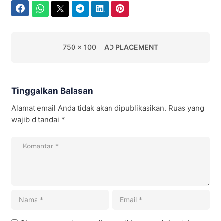
Facebook
WhatsApp
Twitter
Telegram
LinkedIn
Pinterest
750 x 100
AD PLACEMENT
Tinggalkan Balasan
Alamat email Anda tidak akan dipublikasikan.
Ruas yang
wajib ditandai
*