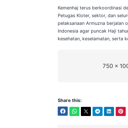
Kemenhaj terus berkoordinasi de
Petugas Kloter, sektor, dan sel
pelaksanaan Armuzna berjalan o
Indonesia agar puncak Haji tahun
kesehatan, keselamatan, serta k
750 x 10
Share this:
Facebook
WhatsApp
Twitter
Telegram
LinkedIn
Pinterest