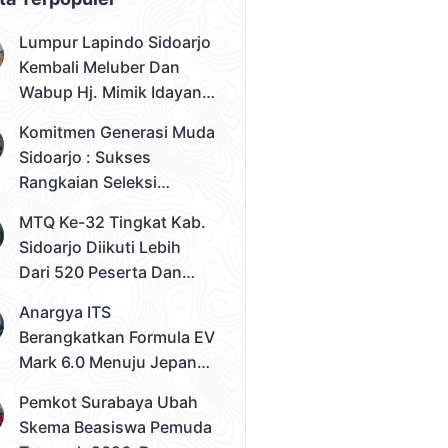
Lumpur Lapindo Sidoarjo
Kembali Meluber Dan
Wabup Hj. Mimik Idayana
Desak Solusi Konkret
Komitmen Generasi Muda
Sidoarjo : Sukses
Rangkaian Seleksi
Sampai Tahap 3
MTQ Ke-32 Tingkat Kab.
Pemilihan Duta Muda
Sidoarjo Diikuti Lebih
Sidoarjo 2026
Dari 520 Peserta Dan
Kec. Gedangan Sebagai
Anargya ITS
Juara Umum
Berangkatkan Formula EV
Mark 6.0 Menuju Jepang,
Siap Berlaga Di FSAE
Pemkot Surabaya Ubah
2026
Skema Beasiswa Pemuda