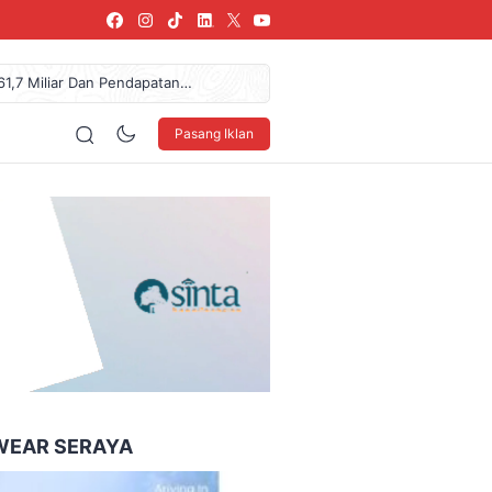
61,7 Miliar Dan Pendapatan
NDO Ke XXXV Di Makassar
urkan Donasi Rp36,57 Juta
Pasang Iklan
arang, SPPG Karangturi
 Sepuluh Nopember (ITS)
160 x 600
WEAR SERAYA