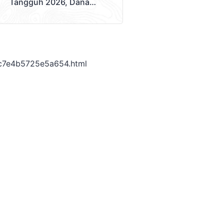
Tangguh 2026, Dana
Disalurkan Lewat
Sekolah
c7e4b5725e5a654.html