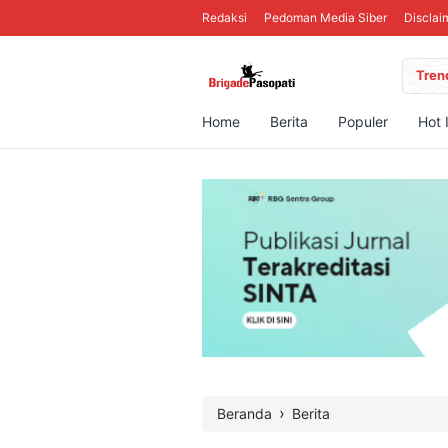
Redaksi
Pedoman Media Siber
Disclai
Tren
Home
Berita
Populer
Hot 
›
Beranda
Berita