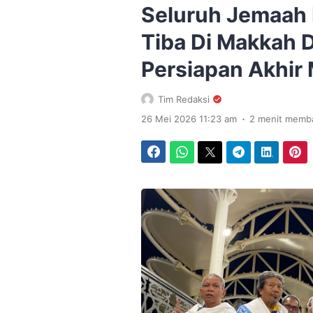
Seluruh Jemaah H
Tiba Di Makkah 
Persiapan Akhir
Tim Redaksi
.
26 Mei 2026 11:23 am
2 menit memb
Facebook
WhatsApp
Twitter
Telegram
LinkedIn
Pinterest