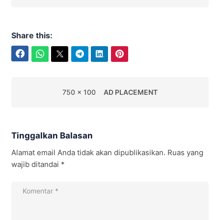
Share this:
Facebook
WhatsApp
Twitter
Telegram
LinkedIn
Pinterest
750 x 100
AD PLACEMENT
Tinggalkan Balasan
Alamat email Anda tidak akan dipublikasikan.
Ruas yang
wajib ditandai
*