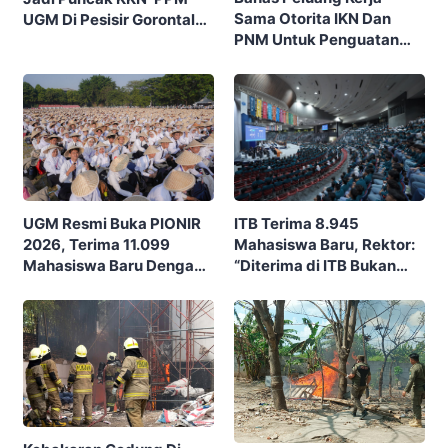
Sama Otorita IKN Dan
UGM Di Pesisir Gorontalo,
PNM Untuk Penguatan
Ajak Masyarakat Rayakan
Ekonomi Masyarakat
Budaya Dan Potensi Desa
Nusantara
ITB Terima 8.945
UGM Resmi Buka PIONIR
Mahasiswa Baru, Rektor:
2026, Terima 11.099
“Diterima di ITB Bukan
Mahasiswa Baru Dengan
Garis Akhir, Ini Garis Awal”
Tema “Berdikari
Membangun Bangsa”