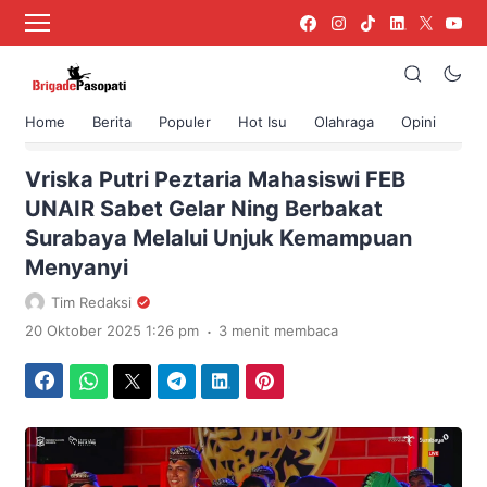
Home
Berita
Populer
Hot Isu
Olahraga
Opini
›
Beranda
Berita
Vriska Putri Peztaria Mahasiswi FEB
UNAIR Sabet Gelar Ning Berbakat
Surabaya Melalui Unjuk Kemampuan
Menyanyi
Tim Redaksi
.
20 Oktober 2025 1:26 pm
3 menit membaca
Facebook
WhatsApp
Twitter
Telegram
LinkedIn
Pinterest