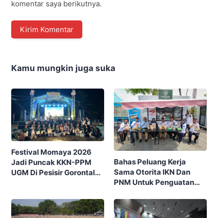
komentar saya berikutnya.
Kamu mungkin juga suka
Festival Momaya 2026
Bahas Peluang Kerja
Jadi Puncak KKN-PPM
Sama Otorita IKN Dan
UGM Di Pesisir Gorontalo,
PNM Untuk Penguatan
Ajak Masyarakat Rayakan
Ekonomi Masyarakat
Budaya Dan Potensi Desa
Nusantara