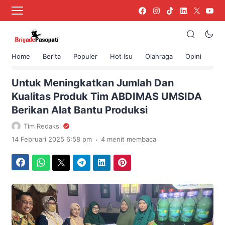
Home
Berita
Populer
Hot Isu
Olahraga
Opini
›
Beranda
Berita
Untuk Meningkatkan Jumlah Dan
Kualitas Produk Tim ABDIMAS UMSIDA
Berikan Alat Bantu Produksi
Tim Redaksi
.
14 Februari 2025 6:58 pm
4 menit membaca
Facebook
WhatsApp
Twitter
Telegram
LinkedIn
Pinterest