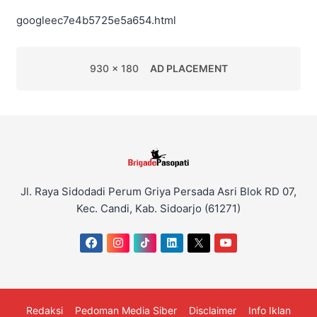
googleec7e4b5725e5a654.html
930 x 180
AD PLACEMENT
Jl. Raya Sidodadi Perum Griya Persada Asri Blok RD 07,
Kec. Candi, Kab. Sidoarjo (61271)
Redaksi
Pedoman Media Siber
Disclaimer
Info Iklan