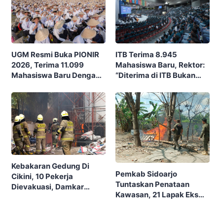
ITB Terima 8.945
UGM Resmi Buka PIONIR
Mahasiswa Baru, Rektor:
2026, Terima 11.099
“Diterima di ITB Bukan
Mahasiswa Baru Dengan
Garis Akhir, Ini Garis Awal”
Tema “Berdikari
Membangun Bangsa”
Kebakaran Gedung Di
Pemkab Sidoarjo
Cikini, 10 Pekerja
Tuntaskan Penataan
Dievakuasi, Damkar
Kawasan, 21 Lapak Eks
Kerahkan 22 Armada
Lokalisasi Krengseng
Dengan 110 Personel
Diratakan