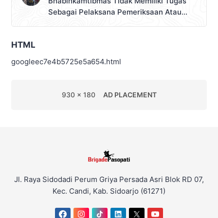
Bhabinkamtibmas Tidak Memiliki Tugas
Sebagai Pelaksana Pemeriksaan Atau
Pemungutan Pajak
HTML
googleec7e4b5725e5a654.html
930 x 180
AD PLACEMENT
Jl. Raya Sidodadi Perum Griya Persada Asri Blok RD 07,
Kec. Candi, Kab. Sidoarjo (61271)