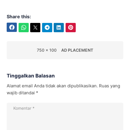
Share this:
Facebook
WhatsApp
Twitter
Telegram
LinkedIn
Pinterest
750 x 100
AD PLACEMENT
Tinggalkan Balasan
Alamat email Anda tidak akan dipublikasikan.
Ruas yang
wajib ditandai
*