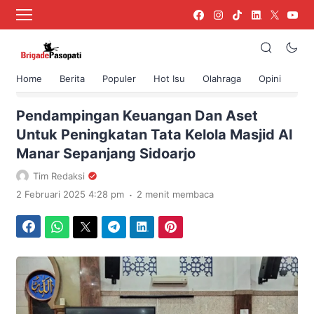
Home
Berita
Populer
Hot Isu
Olahraga
Opini
›
Beranda
Berita
Pendampingan Keuangan Dan Aset
Untuk Peningkatan Tata Kelola Masjid Al
Manar Sepanjang Sidoarjo
Tim Redaksi
.
2 Februari 2025 4:28 pm
2 menit membaca
Facebook
WhatsApp
Twitter
Telegram
LinkedIn
Pinterest