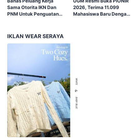
UGM Resmi Buka PIONIR
Bahas Peluang Kerja
2026, Terima 11.099
Sama Otorita IKN Dan
Mahasiswa Baru Dengan
PNM Untuk Penguatan
Tema “Berdikari
Ekonomi Masyarakat
Membangun Bangsa”
Nusantara
IKLAN WEAR SERAYA