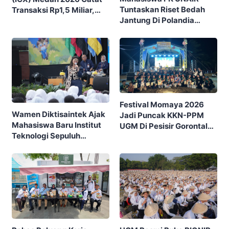
Tuntaskan Riset Bedah
Transaksi Rp1,5 Miliar,
Jantung Di Polandia
Ditutup Dengan 7.700
Lewat Program IFSMA
Pengunjung
SCORE
Festival Momaya 2026
Wamen Diktisaintek Ajak
Jadi Puncak KKN-PPM
Mahasiswa Baru Institut
UGM Di Pesisir Gorontalo,
Teknologi Sepuluh
Ajak Masyarakat Rayakan
Nopember (ITS) Berpikir
Budaya Dan Potensi Desa
Kritis Hadapi Euforia AI