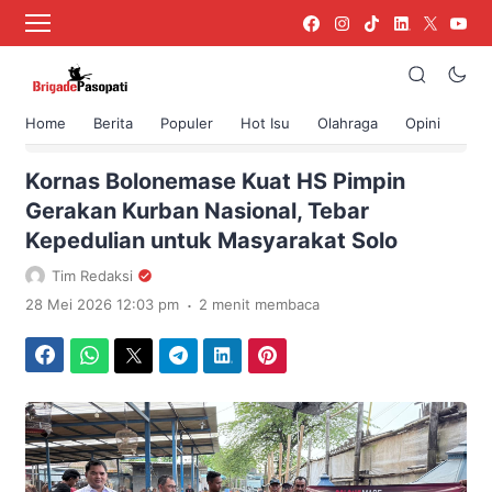
Home
Berita
Populer
Hot Isu
Olahraga
Opini
›
Beranda
Berita
Kornas Bolonemase Kuat HS Pimpin
Gerakan Kurban Nasional, Tebar
Kepedulian untuk Masyarakat Solo
Tim Redaksi
.
28 Mei 2026 12:03 pm
2 menit membaca
Facebook
WhatsApp
Twitter
Telegram
LinkedIn
Pinterest