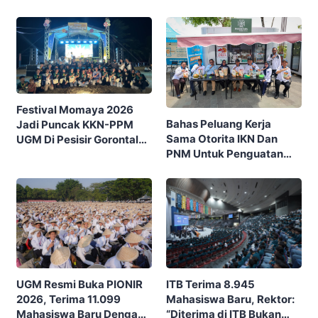
Festival Momaya 2026
Bahas Peluang Kerja
Jadi Puncak KKN-PPM
Sama Otorita IKN Dan
UGM Di Pesisir Gorontalo,
PNM Untuk Penguatan
Ajak Masyarakat Rayakan
Ekonomi Masyarakat
Budaya Dan Potensi Desa
Nusantara
ITB Terima 8.945
UGM Resmi Buka PIONIR
Mahasiswa Baru, Rektor:
2026, Terima 11.099
“Diterima di ITB Bukan
Mahasiswa Baru Dengan