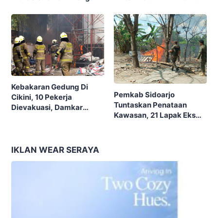
Garis Akhir, Ini Garis Awal”
Tema “Berdikari
Membangun Bangsa”
Kebakaran Gedung Di
Pemkab Sidoarjo
Cikini, 10 Pekerja
Tuntaskan Penataan
Dievakuasi, Damkar
Kawasan, 21 Lapak Eks
Kerahkan 22 Armada
Lokalisasi Krengseng
Dengan 110 Personel
Diratakan
IKLAN WEAR SERAYA