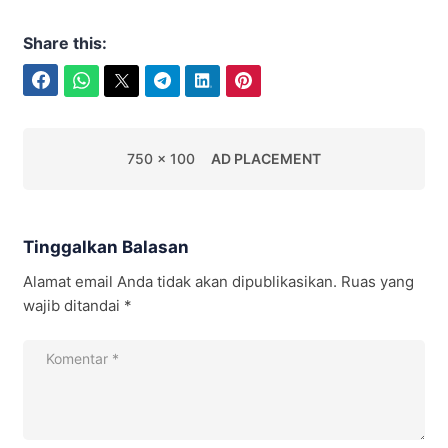
Share this:
Facebook
WhatsApp
Twitter
Telegram
LinkedIn
Pinterest
750 x 100
AD PLACEMENT
Tinggalkan Balasan
Alamat email Anda tidak akan dipublikasikan.
Ruas yang
wajib ditandai
*