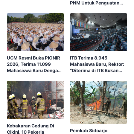
PNM Untuk Penguatan
Ajak Masyarakat Rayakan
Ekonomi Masyarakat
Budaya Dan Potensi Desa
Nusantara
ITB Terima 8.945
UGM Resmi Buka PIONIR
Mahasiswa Baru, Rektor:
2026, Terima 11.099
“Diterima di ITB Bukan
Mahasiswa Baru Dengan
Garis Akhir, Ini Garis Awal”
Tema “Berdikari
Membangun Bangsa”
Kebakaran Gedung Di
Pemkab Sidoarjo
Cikini, 10 Pekerja