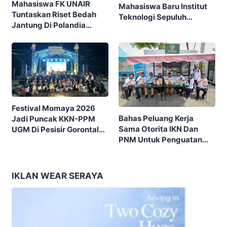
Mahasiswa FK UNAIR
Mahasiswa Baru Institut
Tuntaskan Riset Bedah
Teknologi Sepuluh
Jantung Di Polandia
Nopember (ITS) Berpikir
Lewat Program IFSMA
Kritis Hadapi Euforia AI
SCORE
Festival Momaya 2026
Bahas Peluang Kerja
Jadi Puncak KKN-PPM
Sama Otorita IKN Dan
UGM Di Pesisir Gorontalo,
PNM Untuk Penguatan
Ajak Masyarakat Rayakan
Ekonomi Masyarakat
Budaya Dan Potensi Desa
Nusantara
IKLAN WEAR SERAYA