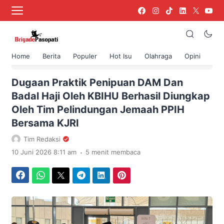
Home
Berita
Populer
Hot Isu
Olahraga
Opini
›
Beranda
Berita
Dugaan Praktik Penipuan DAM Dan
Badal Haji Oleh KBIHU Berhasil Diungkap
Oleh Tim Pelindungan Jemaah PPIH
Bersama KJRI
Tim Redaksi
.
10 Juni 2026 8:11 am
5 menit membaca
Facebook
WhatsApp
Twitter
Telegram
LinkedIn
Pinterest