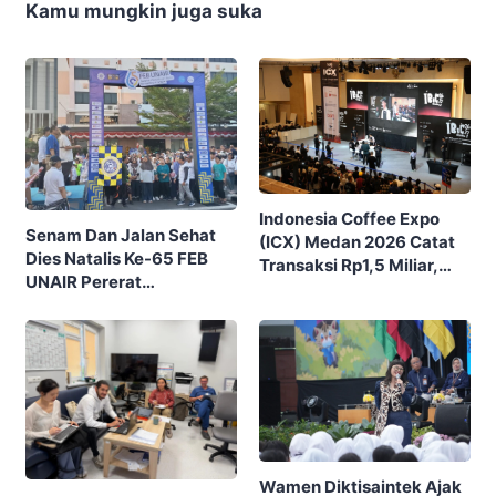
Kamu mungkin juga suka
Indonesia Coffee Expo
Senam Dan Jalan Sehat
(ICX) Medan 2026 Catat
Dies Natalis Ke-65 FEB
Transaksi Rp1,5 Miliar,
UNAIR Pererat
Ditutup Dengan 7.700
Kebersamaan Civitas,
Pengunjung
Alumni, Dan Masyarakat
Wamen Diktisaintek Ajak