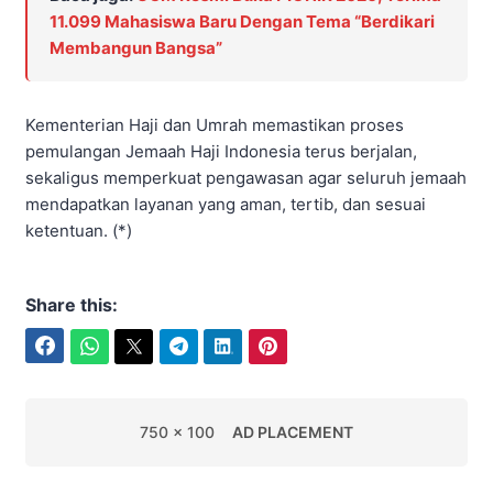
11.099 Mahasiswa Baru Dengan Tema “Berdikari
Membangun Bangsa”
Kementerian Haji dan Umrah memastikan proses
pemulangan Jemaah Haji Indonesia terus berjalan,
sekaligus memperkuat pengawasan agar seluruh jemaah
mendapatkan layanan yang aman, tertib, dan sesuai
ketentuan. (*)
Share this:
Facebook
WhatsApp
Twitter
Telegram
LinkedIn
Pinterest
750 x 100
AD PLACEMENT