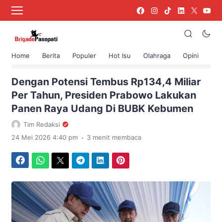
Home
Berita
Populer
Hot Isu
Olahraga
Opini
›
Beranda
Uncategorized
Dengan Potensi Tembus Rp134,4 Miliar
Per Tahun, Presiden Prabowo Lakukan
Panen Raya Udang Di BUBK Kebumen
Tim Redaksi
.
24 Mei 2026 4:40 pm
3 menit membaca
Facebook
WhatsApp
Twitter
Telegram
LinkedIn
Pinterest