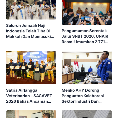
Seluruh Jemaah Haji
Pengumuman Serentak
Indonesia Telah Tiba Di
Jalur SNBT 2026, UNAIR
Makkah Dan Memasuki
Resmi Umumkan 2.771
Fase Persiapan Akhir
Peserta Lolos Sebagai
Menuju Arafah
Calon Ksatria Airlangga
Menko AHY Dorong
Satria Airlangga
Penguatan Kolaborasi
Veterinarian – SAGAVET
Sektor Industri Dan
2026 Bahas Ancaman
Pembangunan
Newcastle Disease
Infrastruktur Saat Kunker
Terhadap Dunia
Di PT PAL Indonesia
Peternakan Indonesia