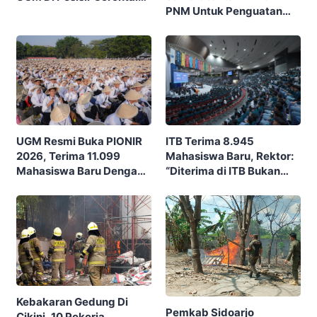
PNM Untuk Penguatan
Ajak Masyarakat Rayakan
Ekonomi Masyarakat
Budaya Dan Potensi Desa
Nusantara
ITB Terima 8.945
UGM Resmi Buka PIONIR
Mahasiswa Baru, Rektor:
2026, Terima 11.099
“Diterima di ITB Bukan
Mahasiswa Baru Dengan
Garis Akhir, Ini Garis Awal”
Tema “Berdikari
Membangun Bangsa”
Kebakaran Gedung Di
Pemkab Sidoarjo
Cikini, 10 Pekerja