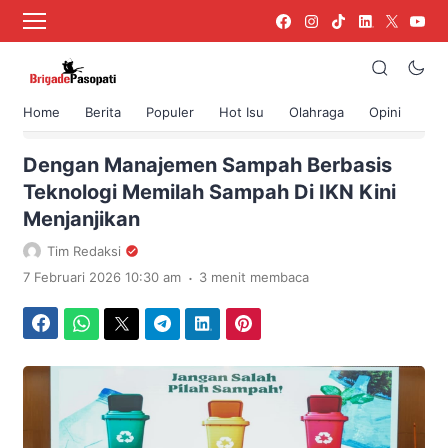
Home
Berita
Populer
Hot Isu
Olahraga
Opini
›
Beranda
Berita
Dengan Manajemen Sampah Berbasis
Teknologi Memilah Sampah Di IKN Kini
Menjanjikan
Tim Redaksi
.
7 Februari 2026 10:30 am
3 menit membaca
Facebook
WhatsApp
Twitter
Telegram
LinkedIn
Pinterest