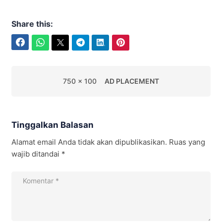
Share this:
Facebook
WhatsApp
Twitter
Telegram
LinkedIn
Pinterest
750 x 100
AD PLACEMENT
Tinggalkan Balasan
Alamat email Anda tidak akan dipublikasikan.
Ruas yang
wajib ditandai
*