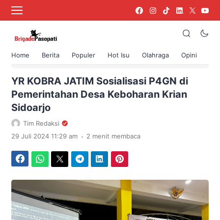
Home
Berita
Populer
Hot Isu
Olahraga
Opini
›
Beranda
Berita
YR KOBRA JATIM Sosialisasi P4GN di
Pemerintahan Desa Keboharan Krian
Sidoarjo
Tim Redaksi
.
29 Juli 2024 11:29 am
2 menit membaca
Facebook
WhatsApp
Twitter
Telegram
LinkedIn
Pinterest