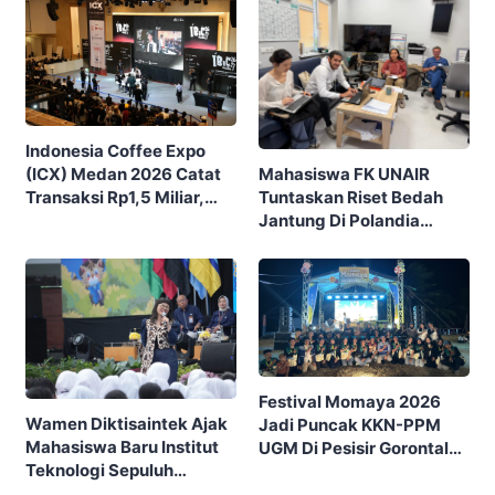
Indonesia Coffee Expo
Mahasiswa FK UNAIR
(ICX) Medan 2026 Catat
Tuntaskan Riset Bedah
Transaksi Rp1,5 Miliar,
Jantung Di Polandia
Ditutup Dengan 7.700
Lewat Program IFSMA
Pengunjung
SCORE
Festival Momaya 2026
Wamen Diktisaintek Ajak
Jadi Puncak KKN-PPM
Mahasiswa Baru Institut
UGM Di Pesisir Gorontalo,
Teknologi Sepuluh
Ajak Masyarakat Rayakan
Nopember (ITS) Berpikir
Budaya Dan Potensi Desa