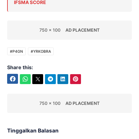
IFSMA SCORE
750 x 100
AD PLACEMENT
#P4GN
#YRKOBRA
Share this:
Facebook
WhatsApp
Twitter
Telegram
LinkedIn
Pinterest
750 x 100
AD PLACEMENT
Tinggalkan Balasan