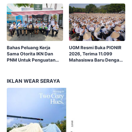
Kritis Hadapi Euforia AI
UGM Resmi Buka PIONIR
Bahas Peluang Kerja
2026, Terima 11.099
Sama Otorita IKN Dan
Mahasiswa Baru Dengan
PNM Untuk Penguatan
Tema “Berdikari
Ekonomi Masyarakat
Membangun Bangsa”
Nusantara
IKLAN WEAR SERAYA