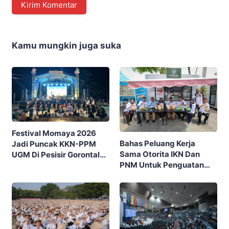
Kamu mungkin juga suka
Festival Momaya 2026
Bahas Peluang Kerja
Jadi Puncak KKN-PPM
Sama Otorita IKN Dan
UGM Di Pesisir Gorontalo,
PNM Untuk Penguatan
Ajak Masyarakat Rayakan
Ekonomi Masyarakat
Budaya Dan Potensi Desa
Nusantara