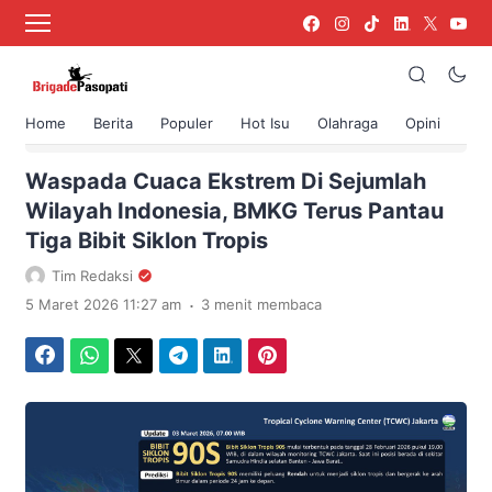
Home
Berita
Populer
Hot Isu
Olahraga
Opini
›
Beranda
Berita
Waspada Cuaca Ekstrem Di Sejumlah
Wilayah Indonesia, BMKG Terus Pantau
Tiga Bibit Siklon Tropis
Tim Redaksi
.
5 Maret 2026 11:27 am
3 menit membaca
Facebook
WhatsApp
Twitter
Telegram
LinkedIn
Pinterest