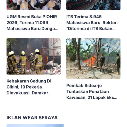
ITB Terima 8.945
UGM Resmi Buka PIONIR
Mahasiswa Baru, Rektor:
2026, Terima 11.099
“Diterima di ITB Bukan
Mahasiswa Baru Dengan
Garis Akhir, Ini Garis Awal”
Tema “Berdikari
Membangun Bangsa”
Kebakaran Gedung Di
Pemkab Sidoarjo
Cikini, 10 Pekerja
Tuntaskan Penataan
Dievakuasi, Damkar
Kawasan, 21 Lapak Eks
Kerahkan 22 Armada
Lokalisasi Krengseng
Dengan 110 Personel
Diratakan
IKLAN WEAR SERAYA