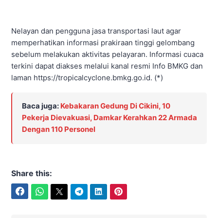
Nelayan dan pengguna jasa transportasi laut agar
memperhatikan informasi prakiraan tinggi gelombang
sebelum melakukan aktivitas pelayaran. Informasi cuaca
terkini dapat diakses melalui kanal resmi Info BMKG dan
laman https://tropicalcyclone.bmkg.go.id. (*)
Baca juga:
Kebakaran Gedung Di Cikini, 10
Pekerja Dievakuasi, Damkar Kerahkan 22 Armada
Dengan 110 Personel
Share this:
Facebook
WhatsApp
Twitter
Telegram
LinkedIn
Pinterest