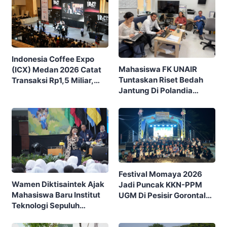
Indonesia Coffee Expo
Mahasiswa FK UNAIR
(ICX) Medan 2026 Catat
Tuntaskan Riset Bedah
Transaksi Rp1,5 Miliar,
Jantung Di Polandia
Ditutup Dengan 7.700
Lewat Program IFSMA
Pengunjung
SCORE
Festival Momaya 2026
Wamen Diktisaintek Ajak
Jadi Puncak KKN-PPM
Mahasiswa Baru Institut
UGM Di Pesisir Gorontalo,
Teknologi Sepuluh
Ajak Masyarakat Rayakan
Nopember (ITS) Berpikir
Budaya Dan Potensi Desa
Kritis Hadapi Euforia AI