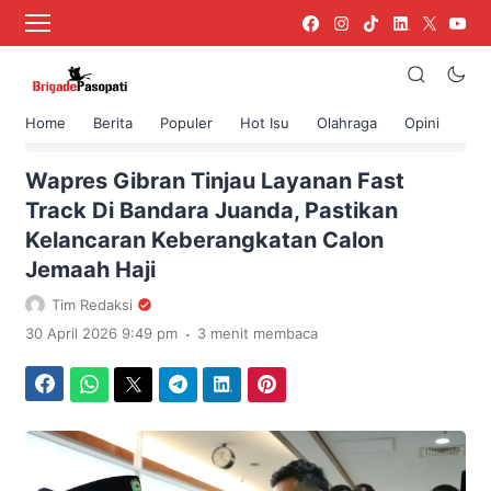
Home
Berita
Populer
Hot Isu
Olahraga
Opini
›
Beranda
Berita
Wapres Gibran Tinjau Layanan Fast
Track Di Bandara Juanda, Pastikan
Kelancaran Keberangkatan Calon
Jemaah Haji
Tim Redaksi
.
30 April 2026 9:49 pm
3 menit membaca
Facebook
WhatsApp
Twitter
Telegram
LinkedIn
Pinterest