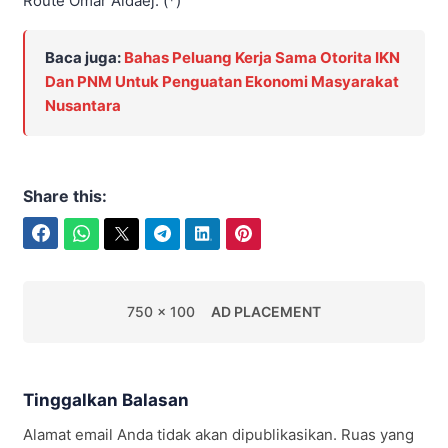
Route Omar Aldaej. (*)
Baca juga:
Bahas Peluang Kerja Sama Otorita IKN
Dan PNM Untuk Penguatan Ekonomi Masyarakat
Nusantara
Share this:
Facebook
WhatsApp
Twitter
Telegram
LinkedIn
Pinterest
750 x 100
AD PLACEMENT
Tinggalkan Balasan
Alamat email Anda tidak akan dipublikasikan.
Ruas yang