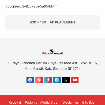
googleec7e4b5725e5a654.html
930 x 180
AD PLACEMENT
Jl. Raya Sidodadi Perum Griya Persada Asri Blok RD 07,
Kec. Candi, Kab. Sidoarjo (61271)
Redaksi
Pedoman Media Siber
Disclaimer
Info Iklan