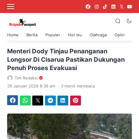
Home
Berita
Populer
Hot Isu
Olahraga
Opini
›
Beranda
Berita
Menteri Dody Tinjau Penanganan
Longsor Di Cisarua Pastikan Dukungan
Penuh Proses Evakuasi
Tim Redaksi
.
29 Januari 2026 8:36 am
3 menit membaca
Facebook
WhatsApp
Twitter
Telegram
LinkedIn
Pinterest