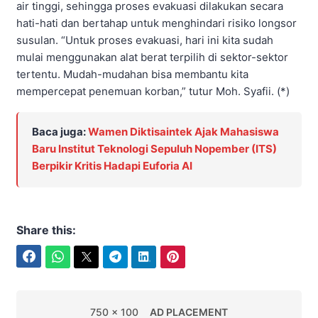
air tinggi, sehingga proses evakuasi dilakukan secara
hati-hati dan bertahap untuk menghindari risiko longsor
susulan. “Untuk proses evakuasi, hari ini kita sudah
mulai menggunakan alat berat terpilih di sektor-sektor
tertentu. Mudah-mudahan bisa membantu kita
mempercepat penemuan korban,” tutur Moh. Syafii. (*)
Baca juga:
Wamen Diktisaintek Ajak Mahasiswa
Baru Institut Teknologi Sepuluh Nopember (ITS)
Berpikir Kritis Hadapi Euforia AI
Share this:
Facebook
WhatsApp
Twitter
Telegram
LinkedIn
Pinterest
750 x 100
AD PLACEMENT