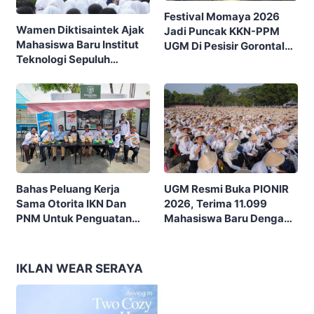
Festival Momaya 2026
Wamen Diktisaintek Ajak
Jadi Puncak KKN-PPM
Mahasiswa Baru Institut
UGM Di Pesisir Gorontalo,
Teknologi Sepuluh
Ajak Masyarakat Rayakan
Nopember (ITS) Berpikir
Budaya Dan Potensi Desa
Kritis Hadapi Euforia AI
UGM Resmi Buka PIONIR
Bahas Peluang Kerja
2026, Terima 11.099
Sama Otorita IKN Dan
Mahasiswa Baru Dengan
PNM Untuk Penguatan
Tema “Berdikari
Ekonomi Masyarakat
Membangun Bangsa”
Nusantara
IKLAN WEAR SERAYA