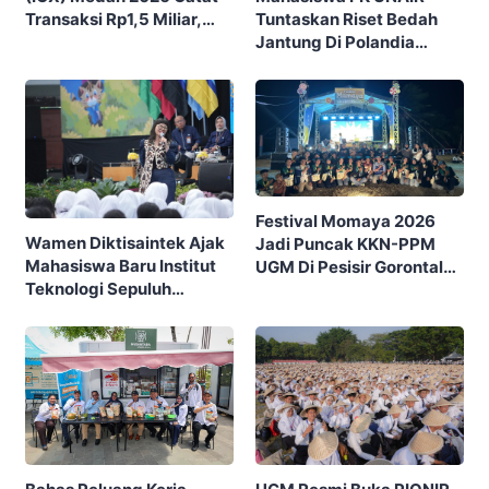
Tuntaskan Riset Bedah
Transaksi Rp1,5 Miliar,
Jantung Di Polandia
Ditutup Dengan 7.700
Lewat Program IFSMA
Pengunjung
SCORE
Festival Momaya 2026
Wamen Diktisaintek Ajak
Jadi Puncak KKN-PPM
Mahasiswa Baru Institut
UGM Di Pesisir Gorontalo,
Teknologi Sepuluh
Ajak Masyarakat Rayakan
Nopember (ITS) Berpikir
Budaya Dan Potensi Desa
Kritis Hadapi Euforia AI