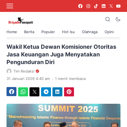
Home
Berita
Populer
Hot Isu
Olahraga
Opini
›
Beranda
Berita
Wakil Ketua Dewan Komisioner Otoritas
Jasa Keuangan Juga Menyatakan
Pengunduran Diri
Tim Redaksi
.
31 Januari 2026 4:40 am
1 menit membaca
Facebook
WhatsApp
Twitter
Telegram
LinkedIn
Pinterest