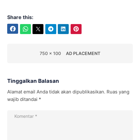
Share this:
Facebook
WhatsApp
Twitter
Telegram
LinkedIn
Pinterest
750 x 100
AD PLACEMENT
Tinggalkan Balasan
Alamat email Anda tidak akan dipublikasikan.
Ruas yang
wajib ditandai
*