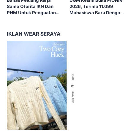
UGM Resmi Buka PIONIR
Bahas Peluang Kerja
2026, Terima 11.099
Sama Otorita IKN Dan
Mahasiswa Baru Dengan
PNM Untuk Penguatan
Tema “Berdikari
Ekonomi Masyarakat
Membangun Bangsa”
Nusantara
IKLAN WEAR SERAYA