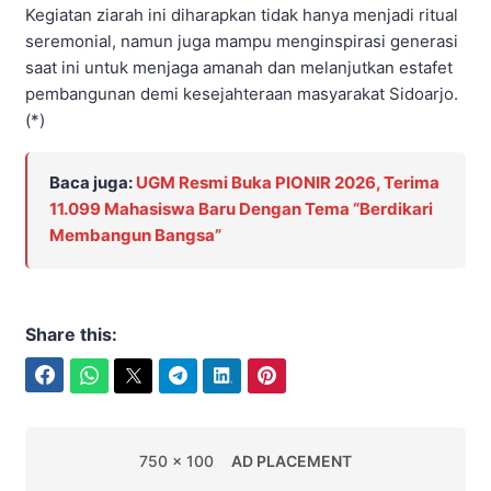
Kegiatan ziarah ini diharapkan tidak hanya menjadi ritual
seremonial, namun juga mampu menginspirasi generasi
saat ini untuk menjaga amanah dan melanjutkan estafet
pembangunan demi kesejahteraan masyarakat Sidoarjo.
(*)
Baca juga:
UGM Resmi Buka PIONIR 2026, Terima
11.099 Mahasiswa Baru Dengan Tema “Berdikari
Membangun Bangsa”
Share this:
Facebook
WhatsApp
Twitter
Telegram
LinkedIn
Pinterest
750 x 100
AD PLACEMENT