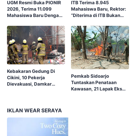
ITB Terima 8.945
UGM Resmi Buka PIONIR
Mahasiswa Baru, Rektor:
2026, Terima 11.099
“Diterima di ITB Bukan
Mahasiswa Baru Dengan
Garis Akhir, Ini Garis Awal”
Tema “Berdikari
Membangun Bangsa”
Kebakaran Gedung Di
Pemkab Sidoarjo
Cikini, 10 Pekerja
Tuntaskan Penataan
Dievakuasi, Damkar
Kawasan, 21 Lapak Eks
Kerahkan 22 Armada
Lokalisasi Krengseng
Dengan 110 Personel
Diratakan
IKLAN WEAR SERAYA