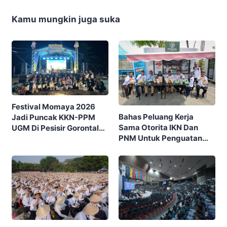
Kamu mungkin juga suka
Festival Momaya 2026
Bahas Peluang Kerja
Jadi Puncak KKN-PPM
Sama Otorita IKN Dan
UGM Di Pesisir Gorontalo,
PNM Untuk Penguatan
Ajak Masyarakat Rayakan
Ekonomi Masyarakat
Budaya Dan Potensi Desa
Nusantara