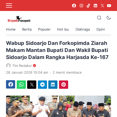
Home
Berita
Populer
Hot Isu
Olahraga
Opini
›
Beranda
Berita
Wabup Sidoarjo Dan Forkopimda Ziarah
Makam Mantan Bupati Dan Wakil Bupati
Sidoarjo Dalam Rangka Harjasda Ke-167
Tim Redaksi
.
28 Januari 2026 10:04 am
2 menit membaca
Facebook
WhatsApp
Twitter
Telegram
LinkedIn
Pinterest