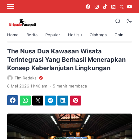
Home
Berita
Populer
Hot Isu
Olahraga
Opini
›
Beranda
Berita
The Nusa Dua Kawasan Wisata
Terintegrasi Yang Berhasil Menerapkan
Konsep Keberlanjutan Lingkungan
Tim Redaksi
.
8 Mei 2026 11:46 am
5 menit membaca
Facebook
WhatsApp
Twitter
Telegram
LinkedIn
Pinterest