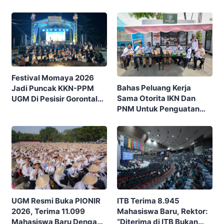
Festival Momaya 2026
Bahas Peluang Kerja
Jadi Puncak KKN-PPM
Sama Otorita IKN Dan
UGM Di Pesisir Gorontalo,
PNM Untuk Penguatan
Ajak Masyarakat Rayakan
Ekonomi Masyarakat
Budaya Dan Potensi Desa
Nusantara
ITB Terima 8.945
UGM Resmi Buka PIONIR
Mahasiswa Baru, Rektor:
2026, Terima 11.099
“Diterima di ITB Bukan
Mahasiswa Baru Dengan