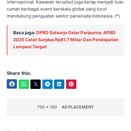
internasional. Kawasan tersebut juga kerap menjadi tuan
rumah berbagai event berskala global yang turut
mendukung penguatan sektor pariwisata Indonesia. (*)
Baca juga:
DPRD Sidoarjo Gelar Paripurna, APBD
2025 Catat Surplus Rp61,7 Miliar Dan Pendapatan
Lampaui Target
Share this:
Facebook
WhatsApp
Twitter
Telegram
LinkedIn
Pinterest
750 x 100
AD PLACEMENT