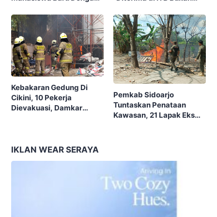
Garis Akhir, Ini Garis Awal”
Tema “Berdikari
Membangun Bangsa”
Kebakaran Gedung Di
Pemkab Sidoarjo
Cikini, 10 Pekerja
Tuntaskan Penataan
Dievakuasi, Damkar
Kawasan, 21 Lapak Eks
Kerahkan 22 Armada
Lokalisasi Krengseng
Dengan 110 Personel
Diratakan
IKLAN WEAR SERAYA