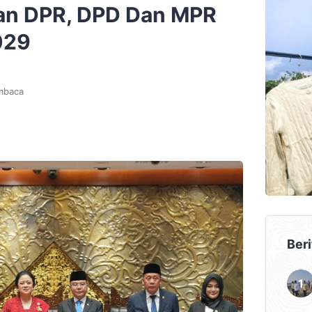
an DPR, DPD Dan MPR
029
mbaca
Beri