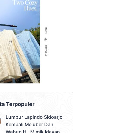
AD PLACEMENT
ta Terpopuler
Lumpur Lapindo Sidoarjo
Kembali Meluber Dan
Wabup Hj. Mimik Idayana