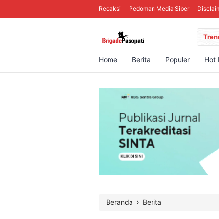
Redaksi
Pedoman Media Siber
Disclai
Tren
Home
Berita
Populer
Hot 
›
Beranda
Berita