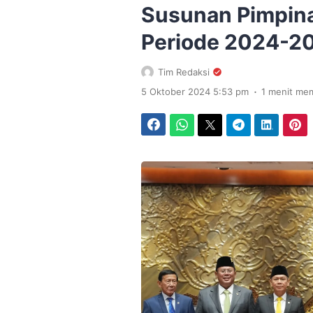
Susunan Pimpin
Periode 2024-2
Tim Redaksi
.
5 Oktober 2024 5:53 pm
1 menit me
Facebook
WhatsApp
Twitter
Telegram
LinkedIn
Pinterest