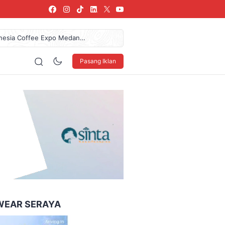
donesia Coffee Expo Medan
61,7 Miliar Dan Pendapatan
az Das’ad Latif Untuk
Pasang Iklan
 LSBU Arkindo Konstruksi
arang, SPPG Karangturi
160 x 600
WEAR SERAYA