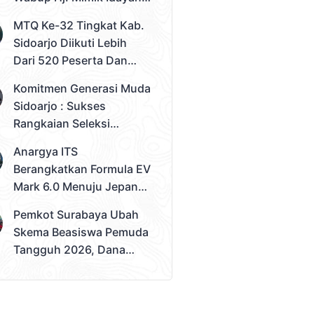
Desak Solusi Konkret
MTQ Ke-32 Tingkat Kab.
Sidoarjo Diikuti Lebih
Dari 520 Peserta Dan
Kec. Gedangan Sebagai
Komitmen Generasi Muda
Juara Umum
Sidoarjo : Sukses
Rangkaian Seleksi
Sampai Tahap 3
Anargya ITS
Pemilihan Duta Muda
Berangkatkan Formula EV
Sidoarjo 2026
Mark 6.0 Menuju Jepang,
Siap Berlaga Di FSAE
Pemkot Surabaya Ubah
2026
Skema Beasiswa Pemuda
Tangguh 2026, Dana
Disalurkan Lewat
Sekolah