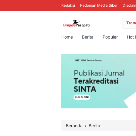
Redaksi
Pedoman Media Siber
Disclai
Tren
Home
Berita
Populer
Hot 
›
Beranda
Berita