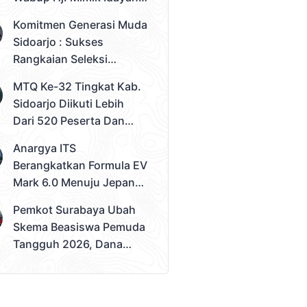
Desak Solusi Konkret
Komitmen Generasi Muda
Sidoarjo : Sukses
Rangkaian Seleksi
Sampai Tahap 3
MTQ Ke-32 Tingkat Kab.
Pemilihan Duta Muda
Sidoarjo Diikuti Lebih
Sidoarjo 2026
Dari 520 Peserta Dan
Kec. Gedangan Sebagai
Anargya ITS
Juara Umum
Berangkatkan Formula EV
Mark 6.0 Menuju Jepang,
Siap Berlaga Di FSAE
Pemkot Surabaya Ubah
2026
Skema Beasiswa Pemuda
Tangguh 2026, Dana
Disalurkan Lewat
Sekolah