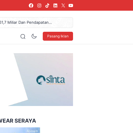
61,7 Miliar Dan Pendapatan
urkan Donasi Rp36,57 Juta
arang, SPPG Karangturi
Pasang Iklan
NDO Ke XXXV Di Makassar
blik, Telusuri Jejak Tokoh
160 x 600
WEAR SERAYA