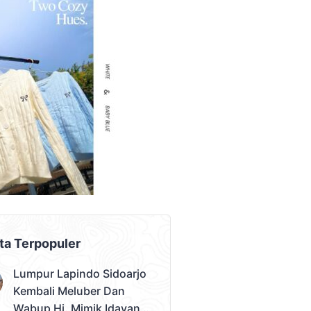
AD PLACEMENT
ta Terpopuler
Lumpur Lapindo Sidoarjo
Kembali Meluber Dan
Wabup Hj. Mimik Idayana