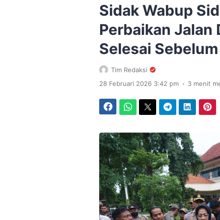
Sidak Wabup Sid
Perbaikan Jalan
Selesai Sebelum
Tim Redaksi
.
28 Februari 2026 3:42 pm
3 menit m
Facebook
WhatsApp
Twitter
Telegram
LinkedIn
Pinterest