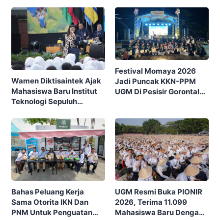
Lewat Program IFSMA
Pengunjung
SCORE
Festival Momaya 2026
Wamen Diktisaintek Ajak
Jadi Puncak KKN-PPM
Mahasiswa Baru Institut
UGM Di Pesisir Gorontalo,
Teknologi Sepuluh
Ajak Masyarakat Rayakan
Nopember (ITS) Berpikir
Budaya Dan Potensi Desa
Kritis Hadapi Euforia AI
UGM Resmi Buka PIONIR
Bahas Peluang Kerja
2026, Terima 11.099
Sama Otorita IKN Dan
Mahasiswa Baru Dengan
PNM Untuk Penguatan