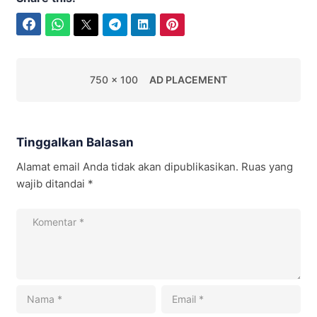
Facebook
WhatsApp
Twitter
Telegram
LinkedIn
Pinterest
750 x 100
AD PLACEMENT
Tinggalkan Balasan
Alamat email Anda tidak akan dipublikasikan.
Ruas yang
wajib ditandai
*