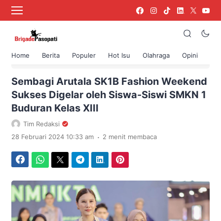
Home
Berita
Populer
Hot Isu
Olahraga
Opini
›
Beranda
Berita
Sembagi Arutala SK1B Fashion Weekend
Sukses Digelar oleh Siswa-Siswi SMKN 1
Buduran Kelas XIII
Tim Redaksi
.
28 Februari 2024 10:33 am
2 menit membaca
Facebook
WhatsApp
Twitter
Telegram
LinkedIn
Pinterest