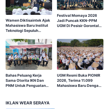
Festival Momaya 2026
Wamen Diktisaintek Ajak
Jadi Puncak KKN-PPM
Mahasiswa Baru Institut
UGM Di Pesisir Gorontalo,
Teknologi Sepuluh
Ajak Masyarakat Rayakan
Nopember (ITS) Berpikir
Budaya Dan Potensi Desa
Kritis Hadapi Euforia AI
UGM Resmi Buka PIONIR
Bahas Peluang Kerja
2026, Terima 11.099
Sama Otorita IKN Dan
Mahasiswa Baru Dengan
PNM Untuk Penguatan
Tema “Berdikari
Ekonomi Masyarakat
Membangun Bangsa”
Nusantara
IKLAN WEAR SERAYA