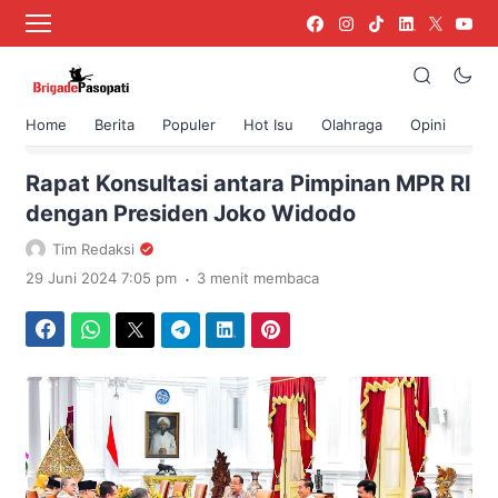
Home
Berita
Populer
Hot Isu
Olahraga
Opini
›
Beranda
Berita
Rapat Konsultasi antara Pimpinan MPR RI
dengan Presiden Joko Widodo
Tim Redaksi
.
29 Juni 2024 7:05 pm
3 menit membaca
Facebook
WhatsApp
Twitter
Telegram
LinkedIn
Pinterest