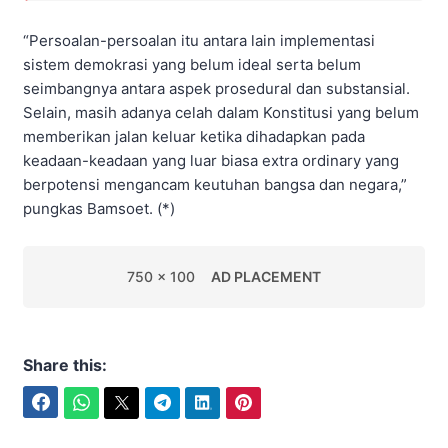
“Persoalan-persoalan itu antara lain implementasi
sistem demokrasi yang belum ideal serta belum
seimbangnya antara aspek prosedural dan substansial.
Selain, masih adanya celah dalam Konstitusi yang belum
memberikan jalan keluar ketika dihadapkan pada
keadaan-keadaan yang luar biasa extra ordinary yang
berpotensi mengancam keutuhan bangsa dan negara,”
pungkas Bamsoet. (*)
750 x 100
AD PLACEMENT
Share this:
Facebook
WhatsApp
Twitter
Telegram
LinkedIn
Pinterest