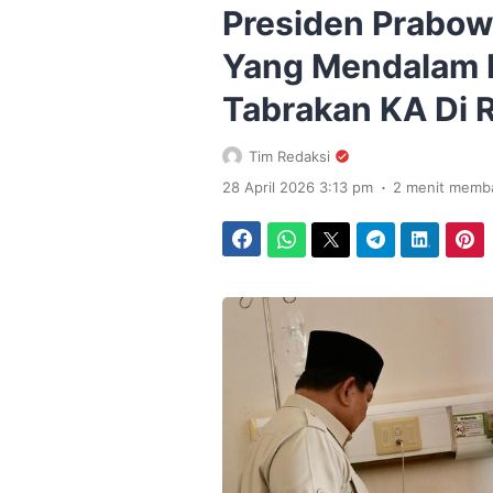
Presiden Prabow
Yang Mendalam 
Tabrakan KA Di 
Tim Redaksi
.
28 April 2026 3:13 pm
2 menit memb
Facebook
WhatsApp
Twitter
Telegram
LinkedIn
Pinterest