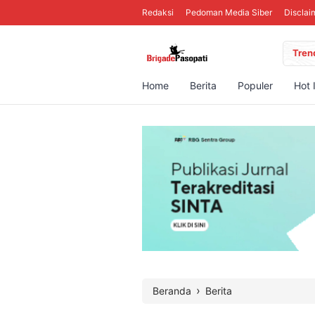
Redaksi
Pedoman Media Siber
Disclai
Tren
Home
Berita
Populer
Hot 
›
Beranda
Berita