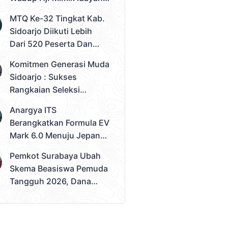
Desak Solusi Konkret
MTQ Ke-32 Tingkat Kab.
Sidoarjo Diikuti Lebih
Dari 520 Peserta Dan
Kec. Gedangan Sebagai
Komitmen Generasi Muda
Juara Umum
Sidoarjo : Sukses
Rangkaian Seleksi
Sampai Tahap 3
Anargya ITS
Pemilihan Duta Muda
Berangkatkan Formula EV
Sidoarjo 2026
Mark 6.0 Menuju Jepang,
Siap Berlaga Di FSAE
Pemkot Surabaya Ubah
2026
Skema Beasiswa Pemuda
Tangguh 2026, Dana
Disalurkan Lewat
Sekolah