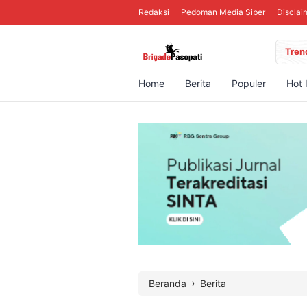
Redaksi
Pedoman Media Siber
Disclai
Tren
Home
Berita
Populer
Hot 
›
Beranda
Berita