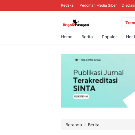
Redaksi
Pedoman Media Siber
Disclai
Tren
Home
Berita
Populer
Hot 
›
Beranda
Berita