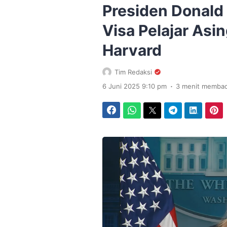
Presiden Donald
Visa Pelajar Asin
Harvard
Tim Redaksi
.
6 Juni 2025 9:10 pm
3 menit memba
Facebook
WhatsApp
Twitter
Telegram
LinkedIn
Pinterest