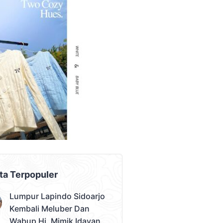
AD PLACEMENT
ta Terpopuler
Lumpur Lapindo Sidoarjo
Kembali Meluber Dan
Wabup Hj. Mimik Idayana