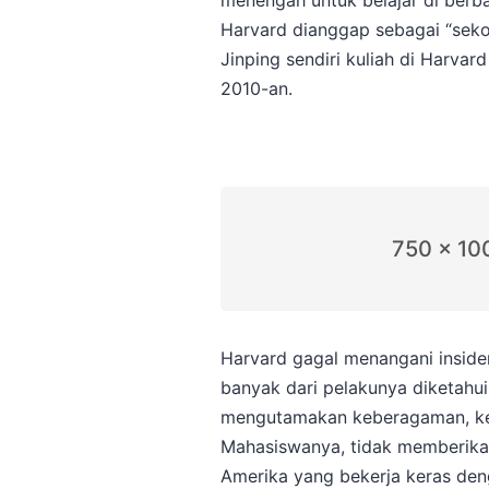
menengah untuk belajar di berb
Harvard dianggap sebagai “sekolah
Jinping sendiri kuliah di Harva
2010-an.
750 x 10
Harvard gagal menangani inside
banyak dari pelakunya diketahu
mengutamakan keberagaman, kes
Mahasiswanya, tidak memberik
Amerika yang bekerja keras de