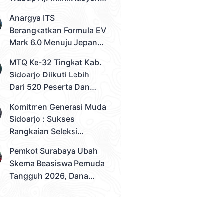
Desak Solusi Konkret
Anargya ITS
Berangkatkan Formula EV
Mark 6.0 Menuju Jepang,
Siap Berlaga Di FSAE
MTQ Ke-32 Tingkat Kab.
2026
Sidoarjo Diikuti Lebih
Dari 520 Peserta Dan
Kec. Gedangan Sebagai
Komitmen Generasi Muda
Juara Umum
Sidoarjo : Sukses
Rangkaian Seleksi
Sampai Tahap 3
Pemkot Surabaya Ubah
Pemilihan Duta Muda
Skema Beasiswa Pemuda
Sidoarjo 2026
Tangguh 2026, Dana
Disalurkan Lewat
Sekolah