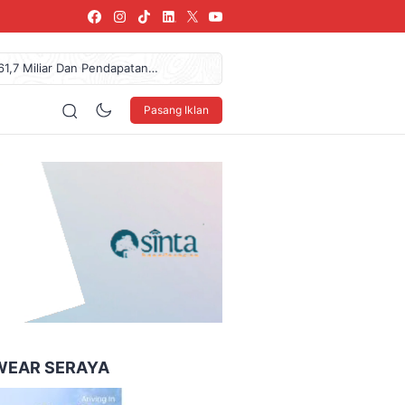
61,7 Miliar Dan Pendapatan
arang, SPPG Karangturi
urkan Donasi Rp36,57 Juta
Pasang Iklan
NDO Ke XXXV Di Makassar
blik, Telusuri Jejak Tokoh
160 x 600
WEAR SERAYA