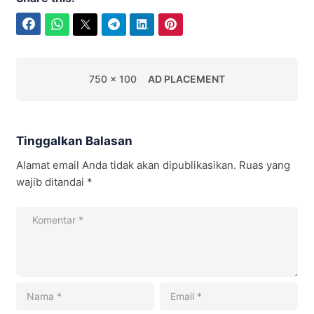
Facebook
WhatsApp
Twitter
Telegram
LinkedIn
Pinterest
750 x 100
AD PLACEMENT
Tinggalkan Balasan
Alamat email Anda tidak akan dipublikasikan.
Ruas yang
wajib ditandai
*