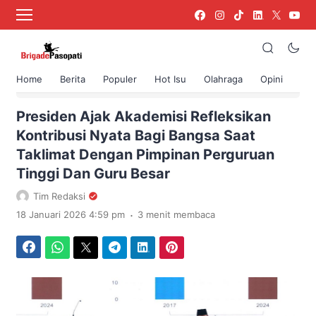
Home
Berita
Populer
Hot Isu
Olahraga
Opini
›
Beranda
Berita
Presiden Ajak Akademisi Refleksikan
Kontribusi Nyata Bagi Bangsa Saat
Taklimat Dengan Pimpinan Perguruan
Tinggi Dan Guru Besar
Tim Redaksi
.
18 Januari 2026 4:59 pm
3 menit membaca
Facebook
WhatsApp
Twitter
Telegram
LinkedIn
Pinterest