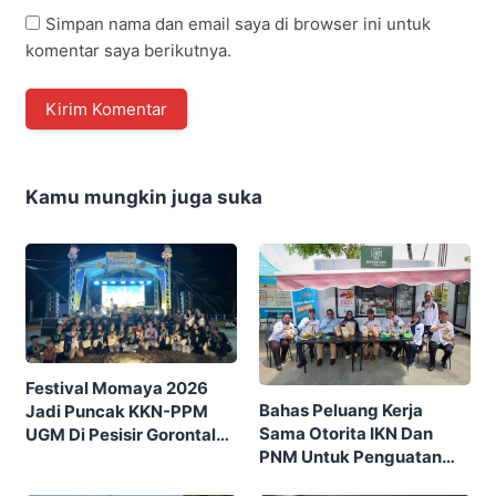
Simpan nama dan email saya di browser ini untuk
komentar saya berikutnya.
Kamu mungkin juga suka
Festival Momaya 2026
Bahas Peluang Kerja
Jadi Puncak KKN-PPM
Sama Otorita IKN Dan
UGM Di Pesisir Gorontalo,
PNM Untuk Penguatan
Ajak Masyarakat Rayakan
Ekonomi Masyarakat
Budaya Dan Potensi Desa