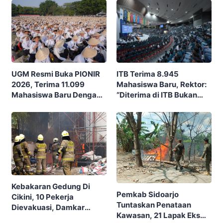
Nusantara
ITB Terima 8.945
UGM Resmi Buka PIONIR
Mahasiswa Baru, Rektor:
2026, Terima 11.099
“Diterima di ITB Bukan
Mahasiswa Baru Dengan
Garis Akhir, Ini Garis Awal”
Tema “Berdikari
Membangun Bangsa”
Kebakaran Gedung Di
Pemkab Sidoarjo
Cikini, 10 Pekerja
Tuntaskan Penataan
Dievakuasi, Damkar
Kawasan, 21 Lapak Eks
Kerahkan 22 Armada