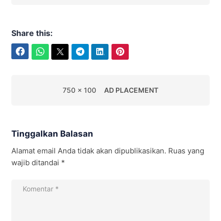
Share this:
Facebook
WhatsApp
Twitter
Telegram
LinkedIn
Pinterest
750 x 100
AD PLACEMENT
Tinggalkan Balasan
Alamat email Anda tidak akan dipublikasikan.
Ruas yang
wajib ditandai
*