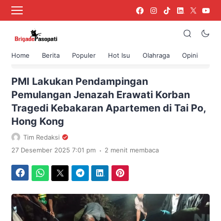
Home
Berita
Populer
Hot Isu
Olahraga
Opini
›
Beranda
Berita
PMI Lakukan Pendampingan
Pemulangan Jenazah Erawati Korban
Tragedi Kebakaran Apartemen di Tai Po,
Hong Kong
Tim Redaksi
.
27 Desember 2025 7:01 pm
2 menit membaca
Facebook
WhatsApp
Twitter
Telegram
LinkedIn
Pinterest