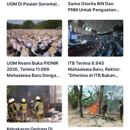
Sama Otorita IKN Dan
UGM Di Pesisir Gorontalo,
PNM Untuk Penguatan
Ajak Masyarakat Rayakan
Ekonomi Masyarakat
Budaya Dan Potensi Desa
Nusantara
ITB Terima 8.945
UGM Resmi Buka PIONIR
Mahasiswa Baru, Rektor:
2026, Terima 11.099
“Diterima di ITB Bukan
Mahasiswa Baru Dengan
Garis Akhir, Ini Garis Awal”
Tema “Berdikari
Membangun Bangsa”
Kebakaran Gedung Di