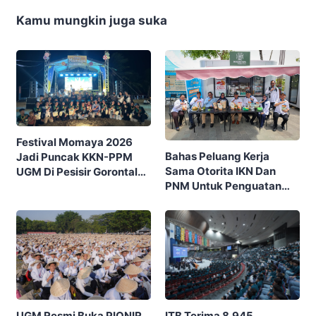
Kamu mungkin juga suka
Festival Momaya 2026
Bahas Peluang Kerja
Jadi Puncak KKN-PPM
Sama Otorita IKN Dan
UGM Di Pesisir Gorontalo,
PNM Untuk Penguatan
Ajak Masyarakat Rayakan
Ekonomi Masyarakat
Budaya Dan Potensi Desa
Nusantara
ITB Terima 8.945
UGM Resmi Buka PIONIR