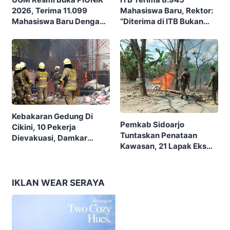
Mahasiswa Baru, Rektor:
2026, Terima 11.099
“Diterima di ITB Bukan
Mahasiswa Baru Dengan
Garis Akhir, Ini Garis Awal”
Tema “Berdikari
Membangun Bangsa”
Kebakaran Gedung Di
Pemkab Sidoarjo
Cikini, 10 Pekerja
Tuntaskan Penataan
Dievakuasi, Damkar
Kawasan, 21 Lapak Eks
Kerahkan 22 Armada
Lokalisasi Krengseng
Dengan 110 Personel
Diratakan
IKLAN WEAR SERAYA