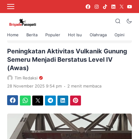
Home
Berita
Populer
Hot Isu
Olahraga
Opini
›
Beranda
Berita
Peningkatan Aktivitas Vulkanik Gunung
Semeru Menjadi Berstatus Level IV
(Awas)
Tim Redaksi
.
28 November 2025 9:54 pm
2 menit membaca
Facebook
WhatsApp
Twitter
Telegram
LinkedIn
Pinterest