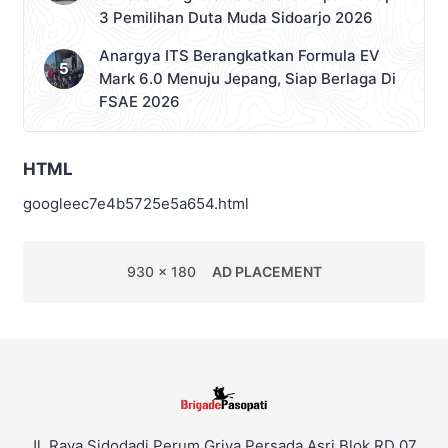
3 Pemilihan Duta Muda Sidoarjo 2026
Anargya ITS Berangkatkan Formula EV
Mark 6.0 Menuju Jepang, Siap Berlaga Di
FSAE 2026
HTML
googleec7e4b5725e5a654.html
930 x 180
AD PLACEMENT
Jl. Raya Sidodadi Perum Griya Persada Asri Blok RD 07,