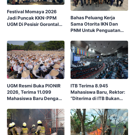
Festival Momaya 2026
Bahas Peluang Kerja
Jadi Puncak KKN-PPM
Sama Otorita IKN Dan
UGM Di Pesisir Gorontalo,
PNM Untuk Penguatan
Ajak Masyarakat Rayakan
Ekonomi Masyarakat
Budaya Dan Potensi Desa
Nusantara
ITB Terima 8.945
UGM Resmi Buka PIONIR
Mahasiswa Baru, Rektor:
2026, Terima 11.099
“Diterima di ITB Bukan
Mahasiswa Baru Dengan
Garis Akhir, Ini Garis Awal”
Tema “Berdikari
Membangun Bangsa”