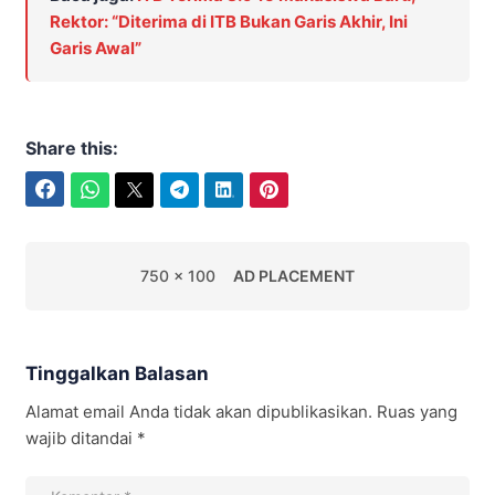
Rektor: “Diterima di ITB Bukan Garis Akhir, Ini
Garis Awal”
Share this:
Facebook
WhatsApp
Twitter
Telegram
LinkedIn
Pinterest
750 x 100
AD PLACEMENT
Tinggalkan Balasan
Alamat email Anda tidak akan dipublikasikan.
Ruas yang
wajib ditandai
*