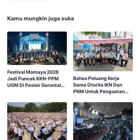
Kamu mungkin juga suka
Festival Momaya 2026
Bahas Peluang Kerja
Jadi Puncak KKN-PPM
Sama Otorita IKN Dan
UGM Di Pesisir Gorontalo,
PNM Untuk Penguatan
Ajak Masyarakat Rayakan
Ekonomi Masyarakat
Budaya Dan Potensi Desa
Nusantara