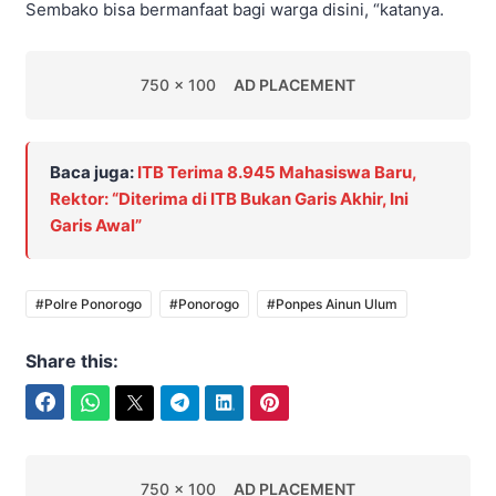
Sembako bisa bermanfaat bagi warga disini, “katanya.
750 x 100
AD PLACEMENT
Baca juga:
ITB Terima 8.945 Mahasiswa Baru,
Rektor: “Diterima di ITB Bukan Garis Akhir, Ini
Garis Awal”
#Polre Ponorogo
#Ponorogo
#Ponpes Ainun Ulum
Share this:
Facebook
WhatsApp
Twitter
Telegram
LinkedIn
Pinterest
750 x 100
AD PLACEMENT