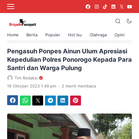
Home
Berita
Populer
Hot Isu
Olahraga
Opini
›
Beranda
Berita
Pengasuh Ponpes Ainun Ulum Apresiasi
Kepedulian Polres Ponorogo Kepada Para
Santri dan Warga Pulung
Tim Redaksi
.
16 Oktober 2023 1:49 pm
2 menit membaca
Facebook
WhatsApp
Twitter
Telegram
LinkedIn
Pinterest