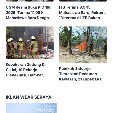
ITB Terima 8.945
UGM Resmi Buka PIONIR
Mahasiswa Baru, Rektor:
2026, Terima 11.099
“Diterima di ITB Bukan
Mahasiswa Baru Dengan
Garis Akhir, Ini Garis Awal”
Tema “Berdikari
Membangun Bangsa”
Kebakaran Gedung Di
Pemkab Sidoarjo
Cikini, 10 Pekerja
Tuntaskan Penataan
Dievakuasi, Damkar
Kawasan, 21 Lapak Eks
Kerahkan 22 Armada
Lokalisasi Krengseng
Dengan 110 Personel
Diratakan
IKLAN WEAR SERAYA