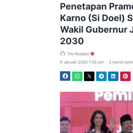
Penetapan Pram
Karno (Si Doel)
Wakil Gubernur 
2030
Tim Redaksi
.
9 Januari 2025 7:55 pm
2 menit mem
Facebook
WhatsApp
Twitter
Telegram
LinkedIn
Pinterest