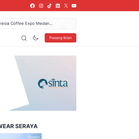
donesia Coffee Expo Medan
az Das’ad Latif Untuk
61,7 Miliar Dan Pendapatan
Pasang Iklan
 LSBU Arkindo Konstruksi
urkan Donasi Rp36,57 Juta
160 x 600
WEAR SERAYA