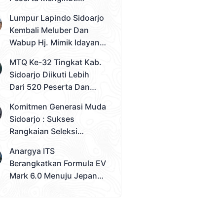
Seleksi Tahap 2
Lumpur Lapindo Sidoarjo
Pemilihan Duta Muda
Kembali Meluber Dan
Sidoarjo 2026
Wabup Hj. Mimik Idayana
Desak Solusi Konkret
MTQ Ke-32 Tingkat Kab.
Sidoarjo Diikuti Lebih
Dari 520 Peserta Dan
Kec. Gedangan Sebagai
Komitmen Generasi Muda
Juara Umum
Sidoarjo : Sukses
Rangkaian Seleksi
Sampai Tahap 3
Anargya ITS
Pemilihan Duta Muda
Berangkatkan Formula EV
Sidoarjo 2026
Mark 6.0 Menuju Jepang,
Siap Berlaga Di FSAE
2026