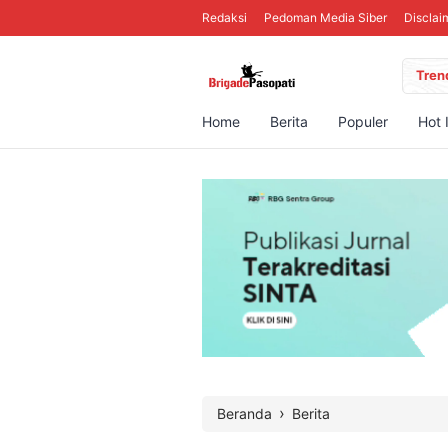
Redaksi
Pedoman Media Siber
Disclai
Tren
Home
Berita
Populer
Hot 
›
Beranda
Berita