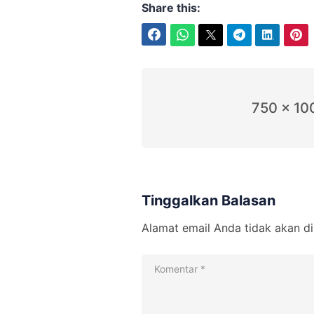
Share this:
Facebook
WhatsApp
Twitter
Telegram
LinkedIn
Pinterest
750 x 10
Tinggalkan Balasan
Alamat email Anda tidak akan di