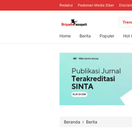
Redaksi
Pedoman Media Siber
Disclai
Tren
Home
Berita
Populer
Hot 
›
Beranda
Berita