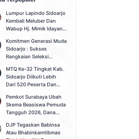
Lumpur Lapindo Sidoarjo
Kembali Meluber Dan
Wabup Hj. Mimik Idayana
Desak Solusi Konkret
Komitmen Generasi Muda
Sidoarjo : Sukses
Rangkaian Seleksi
Sampai Tahap 3
MTQ Ke-32 Tingkat Kab.
Pemilihan Duta Muda
Sidoarjo Diikuti Lebih
Sidoarjo 2026
Dari 520 Peserta Dan
Kec. Gedangan Sebagai
Pemkot Surabaya Ubah
Juara Umum
Skema Beasiswa Pemuda
Tangguh 2026, Dana
Disalurkan Lewat
DJP Tegaskan Babinsa
Sekolah
Atau Bhabinkamtibmas