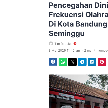
Pencegahan Dini
Frekuensi Olahr
Di Kota Bandung 
Seminggu
Tim Redaksi
.
8 Mei 2026 11:45 am
2 menit memba
Facebook
WhatsApp
Twitter
Telegram
LinkedIn
Pinterest