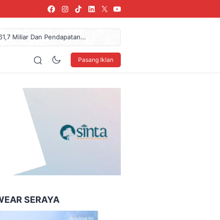
61,7 Miliar Dan Pendapatan
NDO Ke XXXV Di Makassar
urkan Donasi Rp36,57 Juta
Pasang Iklan
arang, SPPG Karangturi
 Sepuluh Nopember (ITS)
160 x 600
WEAR SERAYA