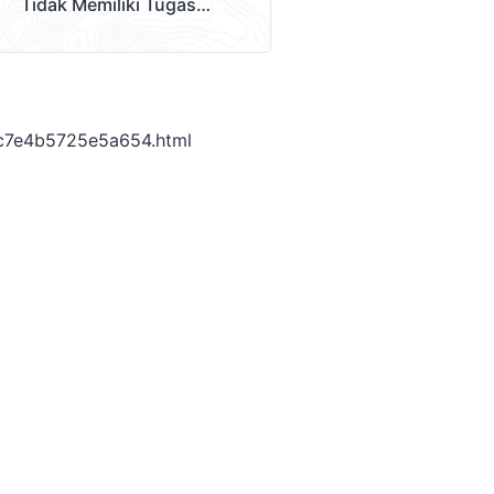
Tidak Memiliki Tugas
Sebagai Pelaksana
Pemeriksaan Atau
Pemungutan Pajak
c7e4b5725e5a654.html