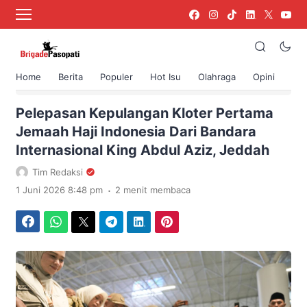
Home
Berita
Populer
Hot Isu
Olahraga
Opini
›
Beranda
Berita
Pelepasan Kepulangan Kloter Pertama
Jemaah Haji Indonesia Dari Bandara
Internasional King Abdul Aziz, Jeddah
Tim Redaksi
.
1 Juni 2026 8:48 pm
2 menit membaca
Facebook
WhatsApp
Twitter
Telegram
LinkedIn
Pinterest