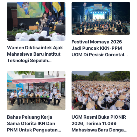
SCORE
Festival Momaya 2026
Wamen Diktisaintek Ajak
Jadi Puncak KKN-PPM
Mahasiswa Baru Institut
UGM Di Pesisir Gorontalo,
Teknologi Sepuluh
Ajak Masyarakat Rayakan
Nopember (ITS) Berpikir
Budaya Dan Potensi Desa
Kritis Hadapi Euforia AI
UGM Resmi Buka PIONIR
Bahas Peluang Kerja
2026, Terima 11.099
Sama Otorita IKN Dan
Mahasiswa Baru Dengan
PNM Untuk Penguatan
Tema “Berdikari
Ekonomi Masyarakat