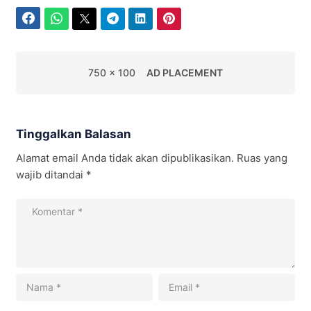
Facebook
WhatsApp
Twitter
Telegram
LinkedIn
Pinterest
750 x 100
AD PLACEMENT
Tinggalkan Balasan
Alamat email Anda tidak akan dipublikasikan.
Ruas yang
wajib ditandai
*