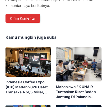
komentar saya berikutnya.
Kamu mungkin juga suka
Indonesia Coffee Expo
Mahasiswa FK UNAIR
(ICX) Medan 2026 Catat
Tuntaskan Riset Bedah
Transaksi Rp1,5 Miliar,
Jantung Di Polandia
Ditutup Dengan 7.700
Lewat Program IFSMA
Pengunjung
SCORE