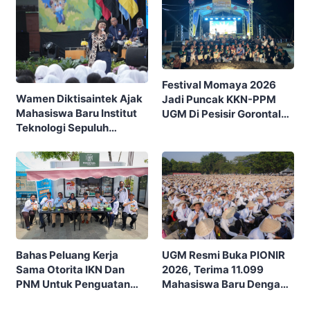
Festival Momaya 2026
Wamen Diktisaintek Ajak
Jadi Puncak KKN-PPM
Mahasiswa Baru Institut
UGM Di Pesisir Gorontalo,
Teknologi Sepuluh
Ajak Masyarakat Rayakan
Nopember (ITS) Berpikir
Budaya Dan Potensi Desa
Kritis Hadapi Euforia AI
UGM Resmi Buka PIONIR
Bahas Peluang Kerja
2026, Terima 11.099
Sama Otorita IKN Dan
Mahasiswa Baru Dengan
PNM Untuk Penguatan
Tema “Berdikari
Ekonomi Masyarakat