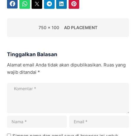
Facebook
WhatsApp
Twitter
Telegram
LinkedIn
Pinterest
750 x 100
AD PLACEMENT
Tinggalkan Balasan
Alamat email Anda tidak akan dipublikasikan.
Ruas yang
wajib ditandai
*
Simpan nama dan email saya di browser ini untuk