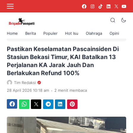
Home
Berita
Populer
Hot Isu
Olahraga
Opini
›
Beranda
Berita
Pastikan Keselamatan Pascainsiden Di
Stasiun Bekasi Timur, KAI Batalkan 13
Perjalanan KA Jarak Jauh Dan
Berlakukan Refund 100%
Tim Redaksi
.
28 April 2026 10:18 am
2 menit membaca
Facebook
WhatsApp
Twitter
Telegram
LinkedIn
Pinterest