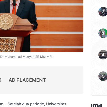
f Dr Muhammad Madyan SE MSi MFi
0
AD PLACEMENT
 – Setelah dua periode, Universitas
HTML