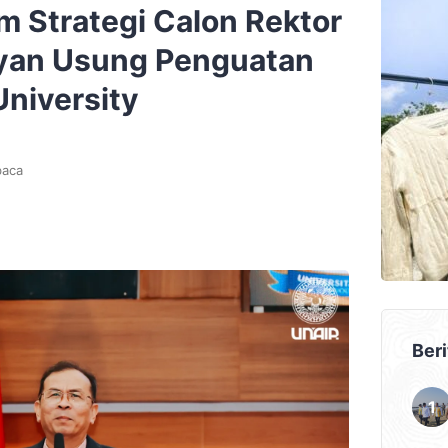
m Strategi Calon Rektor
dyan Usung Penguatan
University
baca
Beri