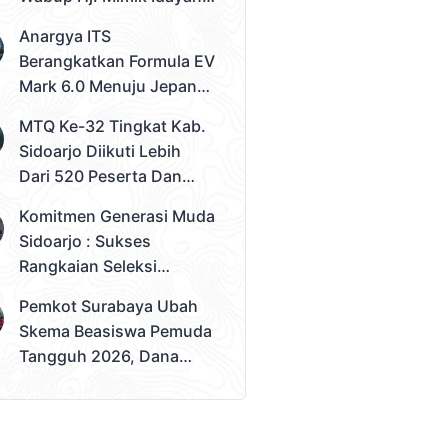
Desak Solusi Konkret
Anargya ITS
Berangkatkan Formula EV
Mark 6.0 Menuju Jepang,
Siap Berlaga Di FSAE
MTQ Ke-32 Tingkat Kab.
2026
Sidoarjo Diikuti Lebih
Dari 520 Peserta Dan
Kec. Gedangan Sebagai
Komitmen Generasi Muda
Juara Umum
Sidoarjo : Sukses
Rangkaian Seleksi
Sampai Tahap 3
Pemkot Surabaya Ubah
Pemilihan Duta Muda
Skema Beasiswa Pemuda
Sidoarjo 2026
Tangguh 2026, Dana
Disalurkan Lewat
Sekolah