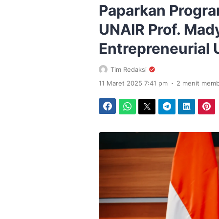
Paparkan Progra
UNAIR Prof. Ma
Entrepreneurial 
Tim Redaksi
.
11 Maret 2025 7:41 pm
2 menit mem
Facebook
WhatsApp
Twitter
Telegram
LinkedIn
Pinterest