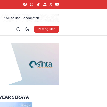
61,7 Miliar Dan Pendapatan
arang, SPPG Karangturi
urkan Donasi Rp36,57 Juta
Pasang Iklan
NDO Ke XXXV Di Makassar
blik, Telusuri Jejak Tokoh
160 x 600
WEAR SERAYA