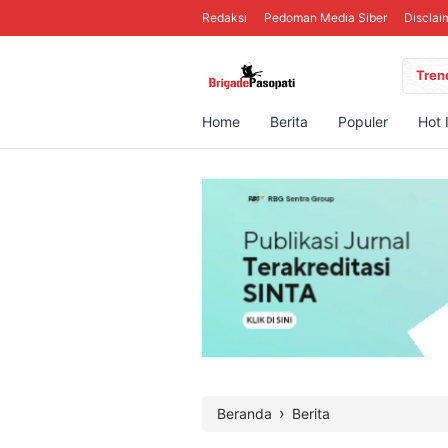
Redaksi
Pedoman Media Siber
Disclai
Tren
Home
Berita
Populer
Hot 
›
Beranda
Berita