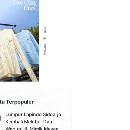
AD PLACEMENT
ta Terpopuler
Lumpur Lapindo Sidoarjo
Kembali Meluber Dan
Wabup Hj. Mimik Idayana