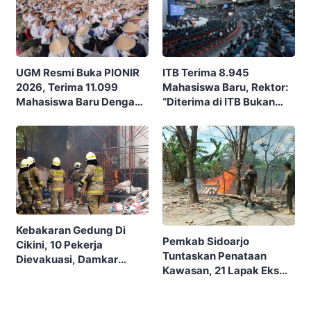
ITB Terima 8.945
UGM Resmi Buka PIONIR
Mahasiswa Baru, Rektor:
2026, Terima 11.099
“Diterima di ITB Bukan
Mahasiswa Baru Dengan
Garis Akhir, Ini Garis Awal”
Tema “Berdikari
Membangun Bangsa”
Kebakaran Gedung Di
Pemkab Sidoarjo
Cikini, 10 Pekerja
Tuntaskan Penataan
Dievakuasi, Damkar
Kawasan, 21 Lapak Eks
Kerahkan 22 Armada
Lokalisasi Krengseng
Dengan 110 Personel
Diratakan