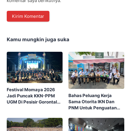
komentar saya berikutnya.
Kamu mungkin juga suka
Festival Momaya 2026
Bahas Peluang Kerja
Jadi Puncak KKN-PPM
Sama Otorita IKN Dan
UGM Di Pesisir Gorontalo,
PNM Untuk Penguatan
Ajak Masyarakat Rayakan
Ekonomi Masyarakat
Budaya Dan Potensi Desa
Nusantara