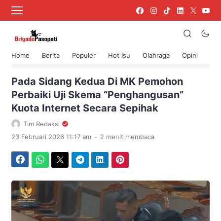
Home
Berita
Populer
Hot Isu
Olahraga
Opini
›
Beranda
Berita
Pada Sidang Kedua Di MK Pemohon
Perbaiki Uji Skema “Penghangusan”
Kuota Internet Secara Sepihak
Tim Redaksi
.
23 Februari 2026 11:17 am
2 menit membaca
Facebook
WhatsApp
Twitter
Telegram
LinkedIn
Pinterest