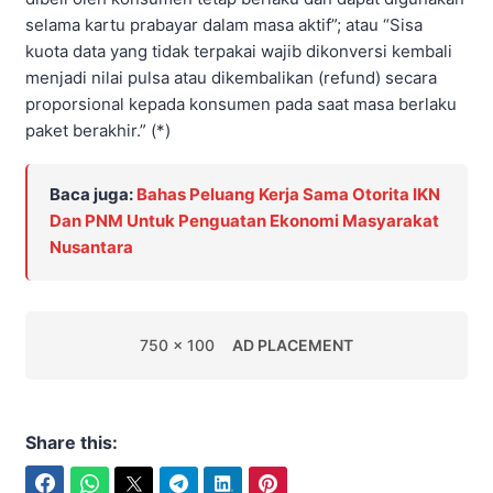
selama kartu prabayar dalam masa aktif”; atau “Sisa
kuota data yang tidak terpakai wajib dikonversi kembali
menjadi nilai pulsa atau dikembalikan (refund) secara
proporsional kepada konsumen pada saat masa berlaku
paket berakhir.” (*)
Baca juga:
Bahas Peluang Kerja Sama Otorita IKN
Dan PNM Untuk Penguatan Ekonomi Masyarakat
Nusantara
750 x 100
AD PLACEMENT
Share this:
Facebook
WhatsApp
Twitter
Telegram
LinkedIn
Pinterest