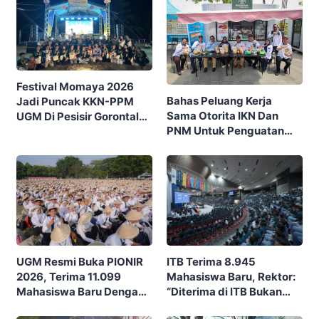
Festival Momaya 2026
Bahas Peluang Kerja
Jadi Puncak KKN-PPM
Sama Otorita IKN Dan
UGM Di Pesisir Gorontalo,
PNM Untuk Penguatan
Ajak Masyarakat Rayakan
Ekonomi Masyarakat
Budaya Dan Potensi Desa
Nusantara
ITB Terima 8.945
UGM Resmi Buka PIONIR
Mahasiswa Baru, Rektor:
2026, Terima 11.099
“Diterima di ITB Bukan
Mahasiswa Baru Dengan
Garis Akhir, Ini Garis Awal”
Tema “Berdikari