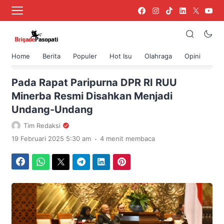
Home
Berita
Populer
Hot Isu
Olahraga
Opini
›
Beranda
Berita
Pada Rapat Paripurna DPR RI RUU
Minerba Resmi Disahkan Menjadi
Undang-Undang
Tim Redaksi
.
19 Februari 2025 5:30 am
4 menit membaca
Facebook
WhatsApp
Twitter
Telegram
LinkedIn
Pinterest