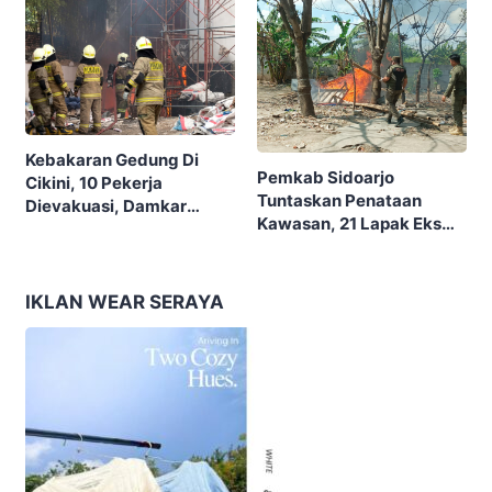
Membangun Bangsa”
Kebakaran Gedung Di
Pemkab Sidoarjo
Cikini, 10 Pekerja
Tuntaskan Penataan
Dievakuasi, Damkar
Kawasan, 21 Lapak Eks
Kerahkan 22 Armada
Lokalisasi Krengseng
Dengan 110 Personel
Diratakan
IKLAN WEAR SERAYA