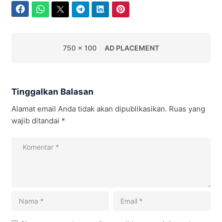
Facebook
WhatsApp
Twitter
Telegram
LinkedIn
Pinterest
750 x 100
AD PLACEMENT
Tinggalkan Balasan
Alamat email Anda tidak akan dipublikasikan.
Ruas yang
wajib ditandai
*