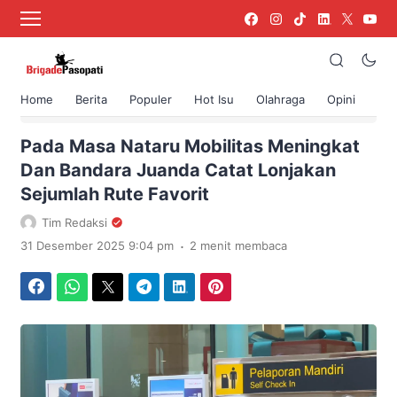
Home
Berita
Populer
Hot Isu
Olahraga
Opini
›
Beranda
Berita
Pada Masa Nataru Mobilitas Meningkat
Dan Bandara Juanda Catat Lonjakan
Sejumlah Rute Favorit
Tim Redaksi
.
31 Desember 2025 9:04 pm
2 menit membaca
Facebook
WhatsApp
Twitter
Telegram
LinkedIn
Pinterest