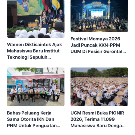
SCORE
Festival Momaya 2026
Wamen Diktisaintek Ajak
Jadi Puncak KKN-PPM
Mahasiswa Baru Institut
UGM Di Pesisir Gorontalo,
Teknologi Sepuluh
Ajak Masyarakat Rayakan
Nopember (ITS) Berpikir
Budaya Dan Potensi Desa
Kritis Hadapi Euforia AI
UGM Resmi Buka PIONIR
Bahas Peluang Kerja
2026, Terima 11.099
Sama Otorita IKN Dan
Mahasiswa Baru Dengan
PNM Untuk Penguatan
Tema “Berdikari
Ekonomi Masyarakat