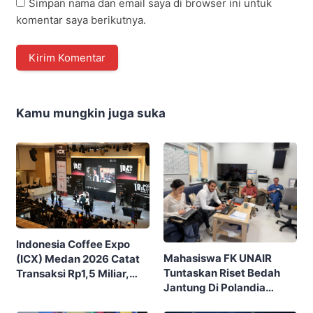
Simpan nama dan email saya di browser ini untuk
komentar saya berikutnya.
Kamu mungkin juga suka
Indonesia Coffee Expo
Mahasiswa FK UNAIR
(ICX) Medan 2026 Catat
Tuntaskan Riset Bedah
Transaksi Rp1,5 Miliar,
Jantung Di Polandia
Ditutup Dengan 7.700
Lewat Program IFSMA
Pengunjung