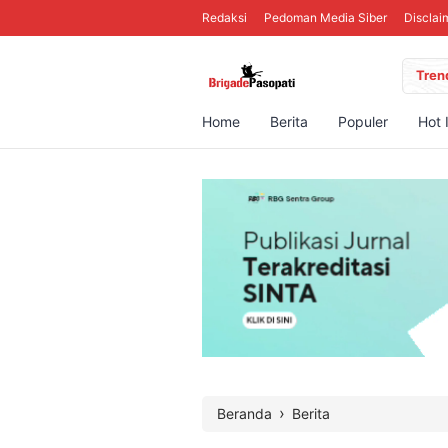
Redaksi
Pedoman Media Siber
Disclai
Tren
Home
Berita
Populer
Hot 
›
Beranda
Berita