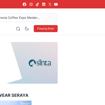
donesia Coffee Expo Medan
az Das’ad Latif Untuk
61,7 Miliar Dan Pendapatan
Pasang Iklan
 LSBU Arkindo Konstruksi
urkan Donasi Rp36,57 Juta
160 x 600
WEAR SERAYA