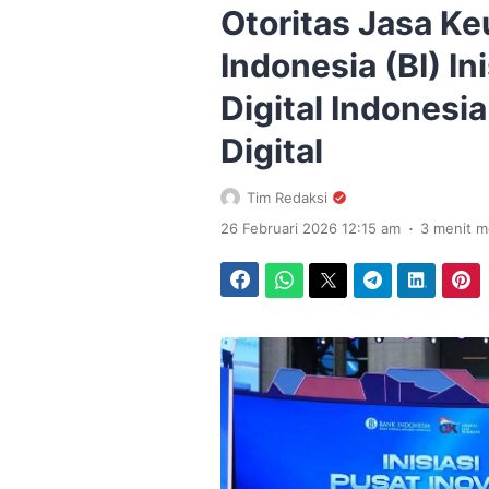
Otoritas Jasa K
Indonesia (BI) In
Digital Indonesi
Digital
Tim Redaksi
.
26 Februari 2026 12:15 am
3 menit 
Facebook
WhatsApp
Twitter
Telegram
LinkedIn
Pinterest