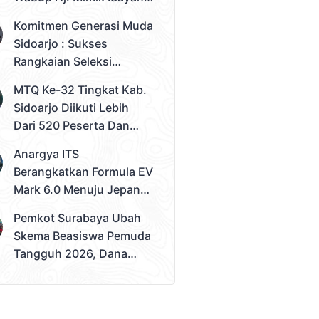
Desak Solusi Konkret
Komitmen Generasi Muda
Sidoarjo : Sukses
Rangkaian Seleksi
Sampai Tahap 3
MTQ Ke-32 Tingkat Kab.
Pemilihan Duta Muda
Sidoarjo Diikuti Lebih
Sidoarjo 2026
Dari 520 Peserta Dan
Kec. Gedangan Sebagai
Anargya ITS
Juara Umum
Berangkatkan Formula EV
Mark 6.0 Menuju Jepang,
Siap Berlaga Di FSAE
Pemkot Surabaya Ubah
2026
Skema Beasiswa Pemuda
Tangguh 2026, Dana
Disalurkan Lewat
Sekolah