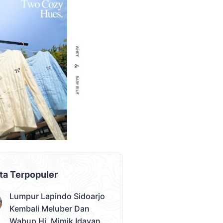
AD PLACEMENT
ta Terpopuler
Lumpur Lapindo Sidoarjo
Kembali Meluber Dan
Wabup Hj. Mimik Idayana