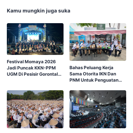
Kamu mungkin juga suka
Festival Momaya 2026
Bahas Peluang Kerja
Jadi Puncak KKN-PPM
Sama Otorita IKN Dan
UGM Di Pesisir Gorontalo,
PNM Untuk Penguatan
Ajak Masyarakat Rayakan
Ekonomi Masyarakat
Budaya Dan Potensi Desa
Nusantara