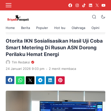
Home
Berita
Populer
Hot Isu
Olahraga
Opini
›
Beranda
Berita
Otorita IKN Sosialisasikan Hasil Uji Coba
Smart Metering Di Rusun ASN Dorong
Perilaku Hemat Energi
Tim Redaksi
.
24 Januari 2026 9:03 pm
2 menit membaca
Facebook
WhatsApp
Twitter
Telegram
LinkedIn
Pinterest