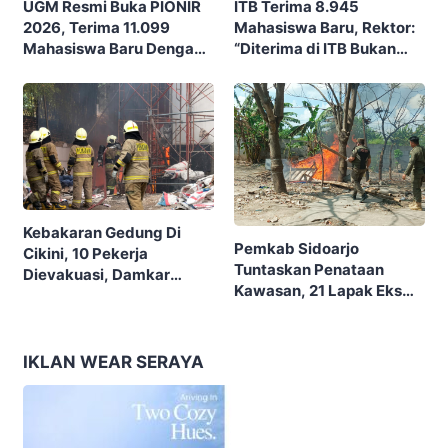
ITB Terima 8.945
UGM Resmi Buka PIONIR
Mahasiswa Baru, Rektor:
2026, Terima 11.099
“Diterima di ITB Bukan
Mahasiswa Baru Dengan
Garis Akhir, Ini Garis Awal”
Tema “Berdikari
Membangun Bangsa”
Kebakaran Gedung Di
Pemkab Sidoarjo
Cikini, 10 Pekerja
Tuntaskan Penataan
Dievakuasi, Damkar
Kawasan, 21 Lapak Eks
Kerahkan 22 Armada
Lokalisasi Krengseng
Dengan 110 Personel
Diratakan
IKLAN WEAR SERAYA