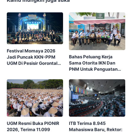
Kamu mungkin juga suka
Festival Momaya 2026
Bahas Peluang Kerja
Jadi Puncak KKN-PPM
Sama Otorita IKN Dan
UGM Di Pesisir Gorontalo,
PNM Untuk Penguatan
Ajak Masyarakat Rayakan
Ekonomi Masyarakat
Budaya Dan Potensi Desa
Nusantara
ITB Terima 8.945
UGM Resmi Buka PIONIR
Mahasiswa Baru, Rektor:
2026, Terima 11.099