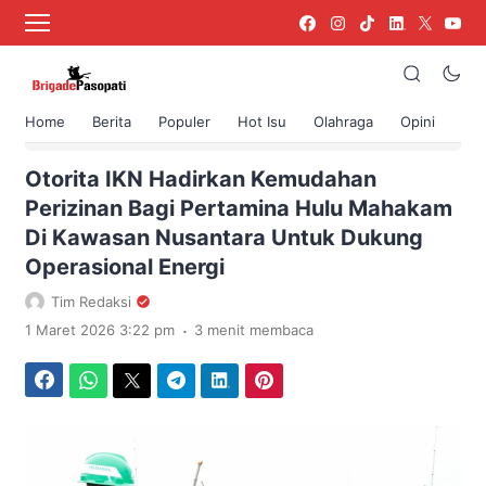
Home
Berita
Populer
Hot Isu
Olahraga
Opini
›
Beranda
Berita
Otorita IKN Hadirkan Kemudahan
Perizinan Bagi Pertamina Hulu Mahakam
Di Kawasan Nusantara Untuk Dukung
Operasional Energi
Tim Redaksi
.
1 Maret 2026 3:22 pm
3 menit membaca
Facebook
WhatsApp
Twitter
Telegram
LinkedIn
Pinterest