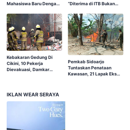
“Diterima di ITB Bukan
Mahasiswa Baru Dengan
Garis Akhir, Ini Garis Awal”
Tema “Berdikari
Membangun Bangsa”
Kebakaran Gedung Di
Pemkab Sidoarjo
Cikini, 10 Pekerja
Tuntaskan Penataan
Dievakuasi, Damkar
Kawasan, 21 Lapak Eks
Kerahkan 22 Armada
Lokalisasi Krengseng
Dengan 110 Personel
Diratakan
IKLAN WEAR SERAYA