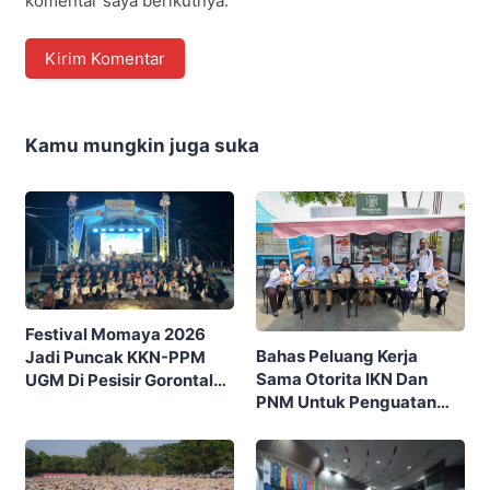
komentar saya berikutnya.
Kamu mungkin juga suka
Festival Momaya 2026
Bahas Peluang Kerja
Jadi Puncak KKN-PPM
Sama Otorita IKN Dan
UGM Di Pesisir Gorontalo,
PNM Untuk Penguatan
Ajak Masyarakat Rayakan
Ekonomi Masyarakat
Budaya Dan Potensi Desa
Nusantara