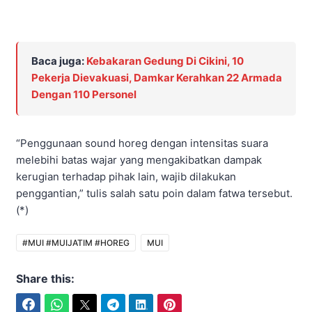
Baca juga:
Kebakaran Gedung Di Cikini, 10
Pekerja Dievakuasi, Damkar Kerahkan 22 Armada
Dengan 110 Personel
“Penggunaan sound horeg dengan intensitas suara
melebihi batas wajar yang mengakibatkan dampak
kerugian terhadap pihak lain, wajib dilakukan
penggantian,” tulis salah satu poin dalam fatwa tersebut.
(*)
#MUI #MUIJATIM #HOREG
MUI
Share this:
Facebook
WhatsApp
Twitter
Telegram
LinkedIn
Pinterest