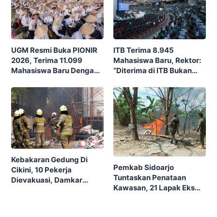
ITB Terima 8.945
UGM Resmi Buka PIONIR
Mahasiswa Baru, Rektor:
2026, Terima 11.099
“Diterima di ITB Bukan
Mahasiswa Baru Dengan
Garis Akhir, Ini Garis Awal”
Tema “Berdikari
Membangun Bangsa”
Kebakaran Gedung Di
Pemkab Sidoarjo
Cikini, 10 Pekerja
Tuntaskan Penataan
Dievakuasi, Damkar
Kawasan, 21 Lapak Eks
Kerahkan 22 Armada
Lokalisasi Krengseng
Dengan 110 Personel
Diratakan