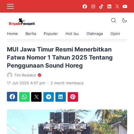
Home
Berita
Populer
Hot Isu
Olahraga
Opini
›
Beranda
Berita
MUI Jawa Timur Resmi Menerbitkan
Fatwa Nomor 1 Tahun 2025 Tentang
Penggunaan Sound Horeg
Tim Redaksi
.
17 Juli 2025 4:07 pm
2 menit membaca
Facebook
WhatsApp
Twitter
Telegram
LinkedIn
Pinterest