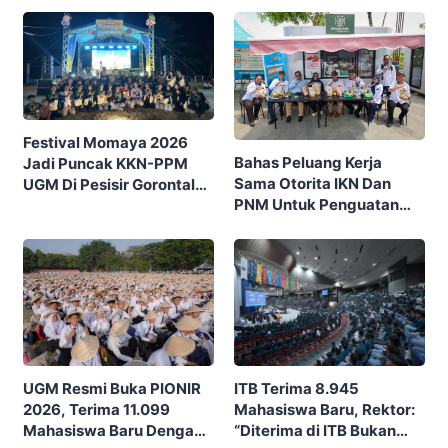
Festival Momaya 2026
Bahas Peluang Kerja
Jadi Puncak KKN-PPM
Sama Otorita IKN Dan
UGM Di Pesisir Gorontalo,
PNM Untuk Penguatan
Ajak Masyarakat Rayakan
Ekonomi Masyarakat
Budaya Dan Potensi Desa
Nusantara
ITB Terima 8.945
UGM Resmi Buka PIONIR
Mahasiswa Baru, Rektor:
2026, Terima 11.099
“Diterima di ITB Bukan
Mahasiswa Baru Dengan