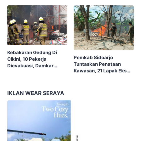
Garis Akhir, Ini Garis Awal”
Tema “Berdikari
Membangun Bangsa”
Kebakaran Gedung Di
Pemkab Sidoarjo
Cikini, 10 Pekerja
Tuntaskan Penataan
Dievakuasi, Damkar
Kawasan, 21 Lapak Eks
Kerahkan 22 Armada
Lokalisasi Krengseng
Dengan 110 Personel
Diratakan
IKLAN WEAR SERAYA