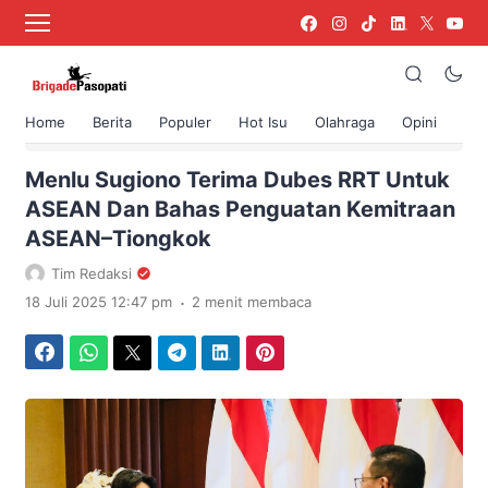
Home
Berita
Populer
Hot Isu
Olahraga
Opini
›
Beranda
Berita
Menlu Sugiono Terima Dubes RRT Untuk
ASEAN Dan Bahas Penguatan Kemitraan
ASEAN–Tiongkok
Tim Redaksi
.
18 Juli 2025 12:47 pm
2 menit membaca
Facebook
WhatsApp
Twitter
Telegram
LinkedIn
Pinterest