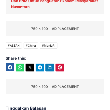
Dan PNM Untuk Penguatan Ekonomi Masyarakat
Nusantara
750 x 100
AD PLACEMENT
#ASEAN
#China
#MenluRI
Share this:
Facebook
WhatsApp
Twitter
Telegram
LinkedIn
Pinterest
750 x 100
AD PLACEMENT
Tinggalkan Balasan