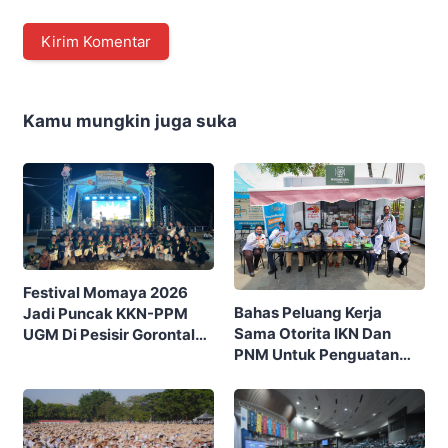
Kamu mungkin juga suka
Festival Momaya 2026
Bahas Peluang Kerja
Jadi Puncak KKN-PPM
Sama Otorita IKN Dan
UGM Di Pesisir Gorontalo,
PNM Untuk Penguatan
Ajak Masyarakat Rayakan
Ekonomi Masyarakat
Budaya Dan Potensi Desa
Nusantara