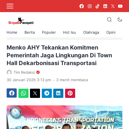
Home
Berita
Populer
Hot Isu
Olahraga
Opini
›
Beranda
Berita
Menko AHY Tekankan Komitmen
Pemerintah Jaga Lingkungan Di Town
Hall Dekarbonisasi Transportasi
Tim Redaksi
.
30 Januari 2026 3:13 pm
3 menit membaca
Facebook
WhatsApp
Twitter
Telegram
LinkedIn
Pinterest