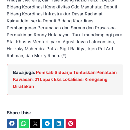
Bidang Koordinasi Konektivitas Odo Manuhutu; Deputi
Bidang Koordinasi Infrastruktur Dasar Rachmat
Kaimuddin; serta Deputi Bidang Koordinasi
Pembangunan Perumahan dan Sarana dan Prasarana
Permukiman Ronny Hutahayan. Turut mendampingi para
Staf Khusus Menteri, yakni Agust Jovan Latuconsina,
Herzaky Mahendra Putra, Sigit Raditya, Irjen Pol Arif
Rahman, dan Merry Riana. (*)
Baca juga:
Pemkab Sidoarjo Tuntaskan Penataan
Kawasan, 21 Lapak Eks Lokalisasi Krengseng
Diratakan
Share this:
Facebook
WhatsApp
Twitter
Telegram
LinkedIn
Pinterest