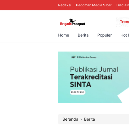
Redaksi
Pedoman Media Siber
Disclai
Tren
Home
Berita
Populer
Hot 
›
Beranda
Berita