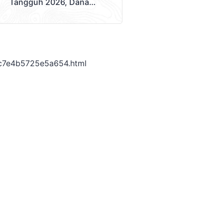
Tangguh 2026, Dana
Disalurkan Lewat
Sekolah
c7e4b5725e5a654.html