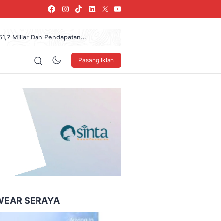
61,7 Miliar Dan Pendapatan
donesia Coffee Expo Medan
az Das’ad Latif Untuk
Pasang Iklan
 LSBU Arkindo Konstruksi
NDO Ke XXXV Di Makassar
160 x 600
WEAR SERAYA