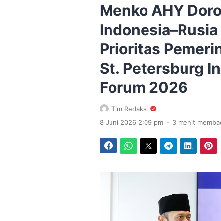
Menko AHY Doro
Indonesia–Rusia
Prioritas Pemer
St. Petersburg I
Forum 2026
Tim Redaksi
.
8 Juni 2026 2:09 pm
3 menit memba
Facebook
WhatsApp
Twitter
Telegram
LinkedIn
Pinterest