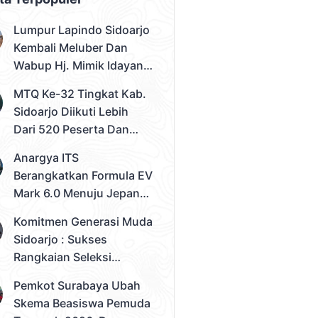
Lumpur Lapindo Sidoarjo
Kembali Meluber Dan
Wabup Hj. Mimik Idayana
Desak Solusi Konkret
MTQ Ke-32 Tingkat Kab.
Sidoarjo Diikuti Lebih
Dari 520 Peserta Dan
Kec. Gedangan Sebagai
Anargya ITS
Juara Umum
Berangkatkan Formula EV
Mark 6.0 Menuju Jepang,
Siap Berlaga Di FSAE
Komitmen Generasi Muda
2026
Sidoarjo : Sukses
Rangkaian Seleksi
Sampai Tahap 3
Pemkot Surabaya Ubah
Pemilihan Duta Muda
Skema Beasiswa Pemuda
Sidoarjo 2026