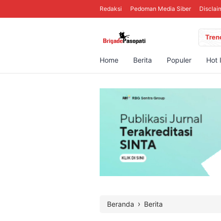
Redaksi
Pedoman Media Siber
Disclai
Tren
Home
Berita
Populer
Hot 
›
Beranda
Berita