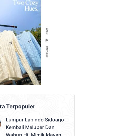
AD PLACEMENT
ta Terpopuler
Lumpur Lapindo Sidoarjo
Kembali Meluber Dan
Wabup Hj. Mimik Idayana