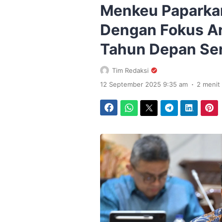
Menkeu Paparka
Dengan Fokus Ar
Tahun Depan Ser
Tim Redaksi
.
12 September 2025 9:35 am
2 meni
Facebook
WhatsApp
Twitter
Telegram
LinkedIn
Pinterest