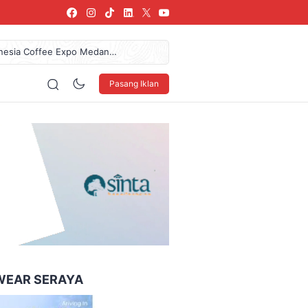
donesia Coffee Expo Medan
61,7 Miliar Dan Pendapatan
az Das’ad Latif Untuk
Pasang Iklan
 LSBU Arkindo Konstruksi
arang, SPPG Karangturi
160 x 600
WEAR SERAYA