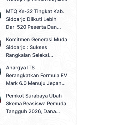
Desak Solusi Konkret
MTQ Ke-32 Tingkat Kab.
Sidoarjo Diikuti Lebih
Dari 520 Peserta Dan
Kec. Gedangan Sebagai
Komitmen Generasi Muda
Juara Umum
Sidoarjo : Sukses
Rangkaian Seleksi
Sampai Tahap 3
Anargya ITS
Pemilihan Duta Muda
Berangkatkan Formula EV
Sidoarjo 2026
Mark 6.0 Menuju Jepang,
Siap Berlaga Di FSAE
Pemkot Surabaya Ubah
2026
Skema Beasiswa Pemuda
Tangguh 2026, Dana
Disalurkan Lewat
Sekolah