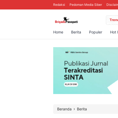
Redaksi
Pedoman Media Siber
Disclai
Tren
Home
Berita
Populer
Hot 
›
Beranda
Berita