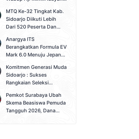
Desak Solusi Konkret
MTQ Ke-32 Tingkat Kab.
Sidoarjo Diikuti Lebih
Dari 520 Peserta Dan
Kec. Gedangan Sebagai
Anargya ITS
Juara Umum
Berangkatkan Formula EV
Mark 6.0 Menuju Jepang,
Siap Berlaga Di FSAE
Komitmen Generasi Muda
2026
Sidoarjo : Sukses
Rangkaian Seleksi
Sampai Tahap 3
Pemkot Surabaya Ubah
Pemilihan Duta Muda
Skema Beasiswa Pemuda
Sidoarjo 2026
Tangguh 2026, Dana
Disalurkan Lewat
Sekolah