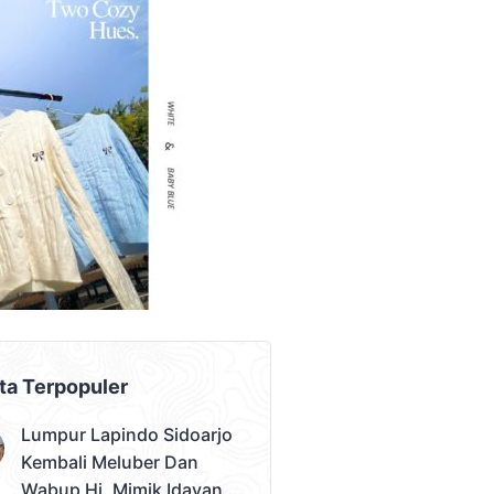
AD PLACEMENT
ta Terpopuler
Lumpur Lapindo Sidoarjo
Kembali Meluber Dan
Wabup Hj. Mimik Idayana