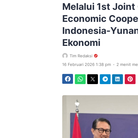
Melalui 1st Join
Economic Coope
Indonesia-Yunan
Ekonomi
Tim Redaksi
.
16 Februari 2026 1:38 pm
2 menit m
Facebook
WhatsApp
Twitter
Telegram
LinkedIn
Pinterest