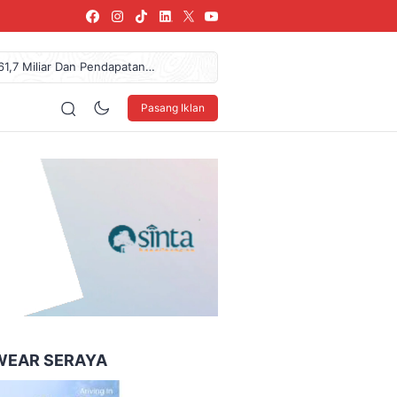
61,7 Miliar Dan Pendapatan
donesia Coffee Expo Medan
az Das’ad Latif Untuk
Pasang Iklan
 LSBU Arkindo Konstruksi
NDO Ke XXXV Di Makassar
160 x 600
WEAR SERAYA