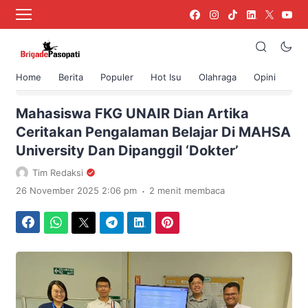
Home
Berita
Populer
Hot Isu
Olahraga
Opini
›
Beranda
Berita
Mahasiswa FKG UNAIR Dian Artika
Ceritakan Pengalaman Belajar Di MAHSA
University Dan Dipanggil ‘Dokter’
Tim Redaksi
.
26 November 2025 2:06 pm
2 menit membaca
Facebook
WhatsApp
Twitter
Telegram
LinkedIn
Pinterest