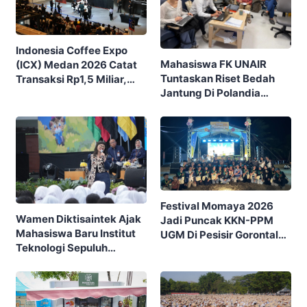
Indonesia Coffee Expo
Mahasiswa FK UNAIR
(ICX) Medan 2026 Catat
Tuntaskan Riset Bedah
Transaksi Rp1,5 Miliar,
Jantung Di Polandia
Ditutup Dengan 7.700
Lewat Program IFSMA
Pengunjung
SCORE
Festival Momaya 2026
Wamen Diktisaintek Ajak
Jadi Puncak KKN-PPM
Mahasiswa Baru Institut
UGM Di Pesisir Gorontalo,
Teknologi Sepuluh
Ajak Masyarakat Rayakan
Nopember (ITS) Berpikir
Budaya Dan Potensi Desa
Kritis Hadapi Euforia AI