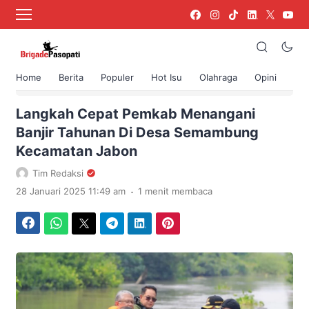
Home
Berita
Populer
Hot Isu
Olahraga
Opini
›
Beranda
Berita
Langkah Cepat Pemkab Menangani
Banjir Tahunan Di Desa Semambung
Kecamatan Jabon
Tim Redaksi
.
28 Januari 2025 11:49 am
1 menit membaca
Facebook
WhatsApp
Twitter
Telegram
LinkedIn
Pinterest