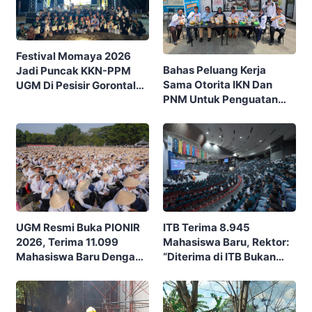
Festival Momaya 2026
Bahas Peluang Kerja
Jadi Puncak KKN-PPM
Sama Otorita IKN Dan
UGM Di Pesisir Gorontalo,
PNM Untuk Penguatan
Ajak Masyarakat Rayakan
Ekonomi Masyarakat
Budaya Dan Potensi Desa
Nusantara
ITB Terima 8.945
UGM Resmi Buka PIONIR
Mahasiswa Baru, Rektor:
2026, Terima 11.099
“Diterima di ITB Bukan
Mahasiswa Baru Dengan
Garis Akhir, Ini Garis Awal”
Tema “Berdikari
Membangun Bangsa”