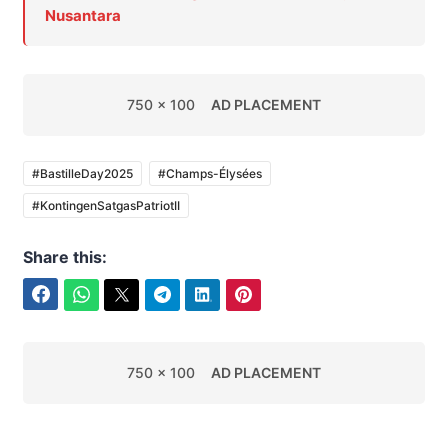
Nusantara
750 x 100
AD PLACEMENT
#BastilleDay2025
#Champs-Élysées
#KontingenSatgasPatriotII
Share this:
Facebook
WhatsApp
Twitter
Telegram
LinkedIn
Pinterest
750 x 100
AD PLACEMENT