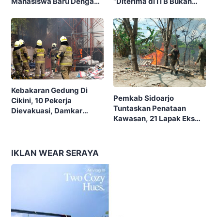
“Diterima di ITB Bukan
Mahasiswa Baru Dengan
Garis Akhir, Ini Garis Awal”
Tema “Berdikari
Membangun Bangsa”
Kebakaran Gedung Di
Pemkab Sidoarjo
Cikini, 10 Pekerja
Tuntaskan Penataan
Dievakuasi, Damkar
Kawasan, 21 Lapak Eks
Kerahkan 22 Armada
Lokalisasi Krengseng
Dengan 110 Personel
Diratakan
IKLAN WEAR SERAYA