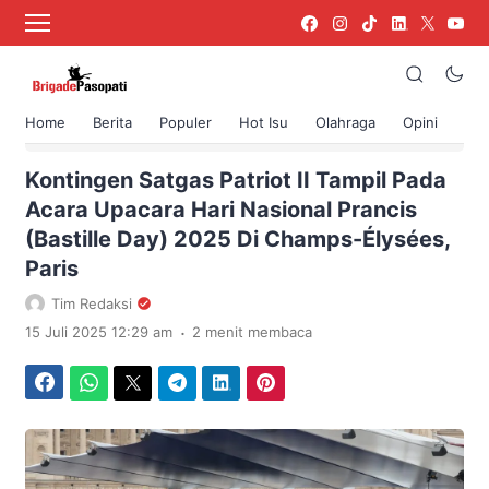
Home
Berita
Populer
Hot Isu
Olahraga
Opini
›
Beranda
Berita
Kontingen Satgas Patriot II Tampil Pada
Acara Upacara Hari Nasional Prancis
(Bastille Day) 2025 Di Champs-Élysées,
Paris
Tim Redaksi
.
15 Juli 2025 12:29 am
2 menit membaca
Facebook
WhatsApp
Twitter
Telegram
LinkedIn
Pinterest