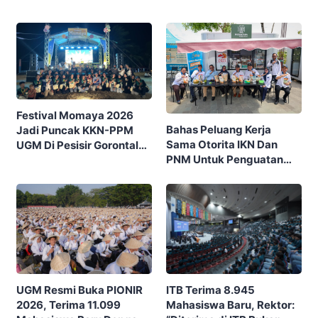
Festival Momaya 2026
Bahas Peluang Kerja
Jadi Puncak KKN-PPM
Sama Otorita IKN Dan
UGM Di Pesisir Gorontalo,
PNM Untuk Penguatan
Ajak Masyarakat Rayakan
Ekonomi Masyarakat
Budaya Dan Potensi Desa
Nusantara
ITB Terima 8.945
UGM Resmi Buka PIONIR
Mahasiswa Baru, Rektor:
2026, Terima 11.099